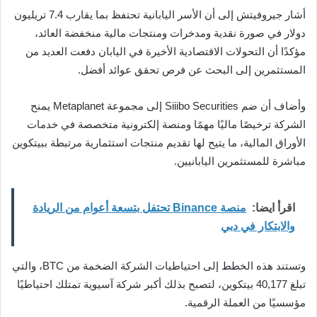
أشار جيروفيتش إلى أن الأسر اليابانية تحتفظ بما يقارب 7.4 تريليون
دولار في صورة نقدية ومدخرات ومنتجات مالية منخفضة العائد،
مؤكدًا أن التحولات الاقتصادية الأخيرة في اليابان دفعت العديد من
المستثمرين إلى البحث عن فرص تحقق عوائد أفضل.
وأضاف أن ضم Siiibo Securities إلى مجموعة Metaplanet يمنح
الشركة ترخيصًا ماليًا مهمًا ومنصة إلكترونية متخصصة في خدمات
الأوراق المالية، ما يتيح لها تقديم منتجات استثمارية مرتبطة ببيتكوين
مباشرة للمستثمرين اليابانيين.
اقرأ ايضا:
منصة Binance تحتفل بتسعة أعوام من الريادة
والابتكار في دبي
وتستند هذه الخطط إلى احتياطيات الشركة الضخمة من BTC، والتي
تبلغ 40,177 بيتكوين، لتصبح بذلك أكبر شركة آسيوية تمتلك احتياطيًا
مؤسسيًا من العملة الرقمية.