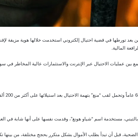
عد تورطها في قضية احتيال إلكتروني استخدمت خلالها هوية مزيفة لإقناع أ
افعة المالية.
 بين عمليات الاحتيال عبر الإنترنت والاستثمارات عالية المخاطر في سو
بحسب السل
 بالتبني، مستخدمة اسم “شياو هونغ”، وقدمت نفسها على أنها شابة في ال
لضحية، قبل أن تبدأ بطلب الأموال بشكل متكرر بحجج مختلفة، من بينها تك