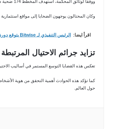
ووفقاً لوثائق المحكمة، استهدف المخطط 174 ضحية داخل الولايات المتحدة عبر
وكان المحتالون يوجهون الضحايا إلى مواقع استثمارية 
اقرأ ايضا:
الرئيس التنفيذي لـ Bitwise يتوقع دورة جديدة للعملات الرقمية وتحولاً تاريخياً في 2026
تزايد جرائم الاحتيال المرتبطة 
تعكس هذه القضايا التوسع المستمر في أساليب الاحتيال
كما تؤكد هذه الحوادث أهمية التحقق من هوية الأشخاص
حول العالم.