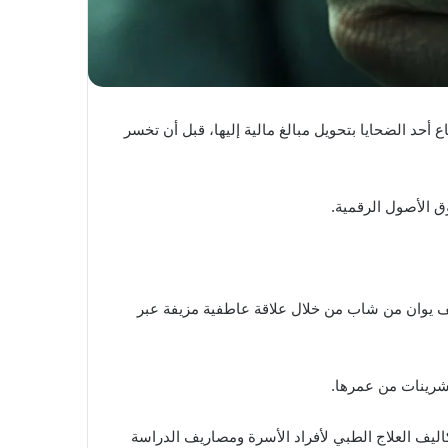
حد الضحايا بتحويل مبالغ مالية إليها، قبل أن تخسر
ق الأصول الرقمية.
طات الصينية، أدينت امرأة تبلغ من العمر 60 عاماً وتحمل لقب “منغ” بتهمة الاحتيال بعد استيلائها على أكثر من 200 ألف يوان من شاب من خلال علاقة عاطفية مزيفة عبر
عشرينات من عمرها.
اليف العلاج الطبي لأفراد الأسرة ومصاريف الدراسة