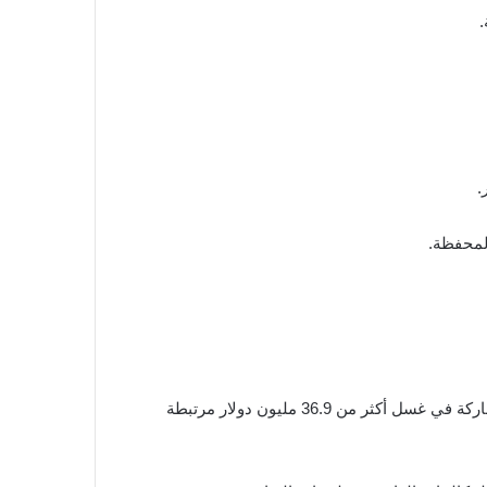
.
لمحفظة.
وفي تطور منفصل، أعلنت السلطات الأمريكية الحكم على المواطن الصيني جينغليانغ سو بالسجن لمدة 46 شهراً بعد إدانته بالمشاركة في غسل أكثر من 36.9 مليون دولار مرتبطة