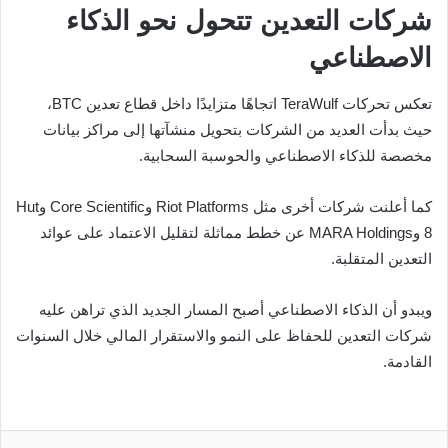
شركات التعدين تتحول نحو الذكاء
الاصطناعي
تعكس تحركات TeraWulf اتجاهًا متزايدًا داخل قطاع تعدين BTC،
حيث بدأت العديد من الشركات بتحويل منشآتها إلى مراكز بيانات
مخصصة للذكاء الاصطناعي والحوسبة السحابية.
كما أعلنت شركات أخرى مثل Riot Platforms وCore Scientific وHut
8 وMARA Holdings عن خطط مماثلة لتقليل الاعتماد على عوائد
التعدين المتقلبة.
ويبدو أن الذكاء الاصطناعي أصبح المسار الجديد الذي تراهن عليه
شركات التعدين للحفاظ على النمو والاستقرار المالي خلال السنوات
القادمة.
تويتر
ماسنجر
واتساب
تيلقرام