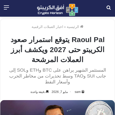
بحث
الق
عن
الرئيسية
»
اخبار العملات الرقمية
Raoul Pal يتوقع استمرار صعود
الكريبتو حتى 2027 ويكشف أبرز
العملات المرشحة
المستثمر الشهير يراهن على BTC وETH وSOL إلى
جانب SUI وTAO وسط تحذيرات من مخاطر الحرب
وأسعار النفط
sam
مايو 7, 2026
دقيقة واحدة