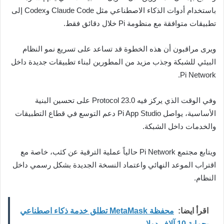
باستخدام أدوات الذكاء الاصطناعي مثل Claude Code وCodex إلى
تطبيقات متوافقة مع منظومة Pi خلال دقائق فقط.
ويرى مراقبون أن هذه الخطوة قد تساعد على تسريع نمو النظام
البيئي للشبكة وجذب مزيد من المطورين لبناء تطبيقات جديدة داخل
Pi Network.
وفي الوقت الذي يركز فيه Protocol 23.0 على تحسين البنية
الأساسية، يواصل Pi App Studio دعم التوسع في قطاع التطبيقات
والخدمات داخل الشبكة.
ويتابع مجتمع Pi Network حالياً عملية الترقية عن كثب، خاصة مع
اقتراب الموعد النهائي واعتماد النسخة الجديدة بشكل رسمي داخل
النظام.
اقرأ ايضا:
محفظة MetaMask تطلق خدمة ذكاء اصطناعي
بحماية 10 آلاف دولار