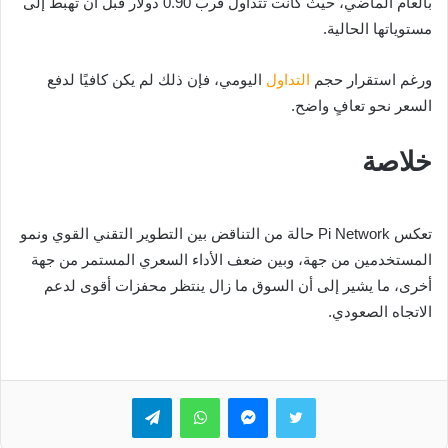
بالعام الماضي، حيث كانت تتداول قرب 0.90 دولار قبل أن تهبط إلى
مستوياتها الحالية.
ورغم استقرار حجم
التداول
اليومي، فإن ذلك لم يكن كافيًا لدفع
السعر نحو تعافٍ واضح.
خلاصة
تعكس Pi Network حالة من التناقض بين التطوير التقني القوي ونمو
المستخدمين من جهة، وبين ضعف الأداء السعري المستمر من جهة
أخرى، ما يشير إلى أن السوق ما زال ينتظر محفزات أقوى لدعم
الاتجاه الصعودي.
تويتر
ماسنجر
واتساب
تيلقرام