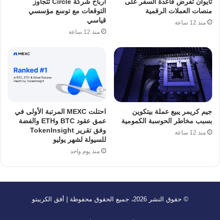
تايوان تفرض قاعدة السفر على
أرباح شركة Circle تتجاوز
منصات العملات الرقمية
التوقعات مع توسع مؤسسي
قياسي
منذ 12 ساعة
منذ 12 ساعة
جيم كريمر يبيع عملة بيتكوين
احتلت MEXC المرتبة الأولى في
بسبب مخاطر الحوسبة الكمومية
عمق عقود BTC وETH والفضة
وفق تقرير TokenInsight
منذ 12 ساعة
للسيولة لشهر يوليو
منذ يوم واحد
© حقوق النشر 2026، جميع الحقوق محفوظة | أفق الكريبتو