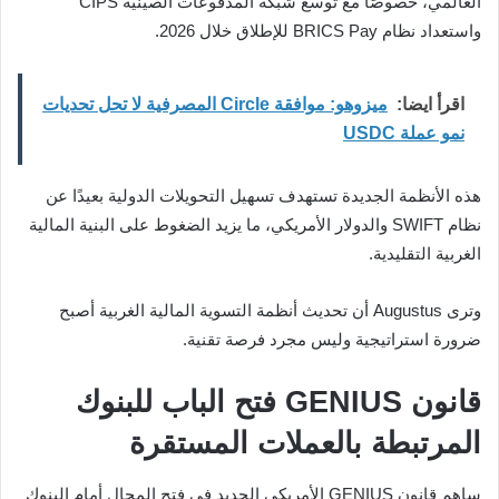
العالمي، خصوصًا مع توسع شبكة المدفوعات الصينية CIPS
واستعداد نظام BRICS Pay للإطلاق خلال 2026.
اقرأ ايضا:
ميزوهو: موافقة Circle المصرفية لا تحل تحديات
نمو عملة USDC
هذه الأنظمة الجديدة تستهدف تسهيل التحويلات الدولية بعيدًا عن
نظام SWIFT والدولار الأمريكي، ما يزيد الضغوط على البنية المالية
الغربية التقليدية.
وترى Augustus أن تحديث أنظمة التسوية المالية الغربية أصبح
ضرورة استراتيجية وليس مجرد فرصة تقنية.
قانون GENIUS فتح الباب للبنوك
المرتبطة بالعملات المستقرة
ساهم قانون GENIUS الأمريكي الجديد في فتح المجال أمام البنوك