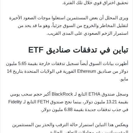
تحقيق اختراق قوي خلال تلك الفترة.
ويرى المحلل أن بعض المستثمرين استغلوا موجات الصعود الأخيرة
لتقليل المخاطر والخروج من السوق جزئياً، وهو ما قد يحد من
استمرار الزخم الصعودي على المدى القريب.
تباين في تدفقات صناديق ETF
أظهرت بيانات السوق أيضاً تسجيل تدفقات خارجة بقيمة 5.65 مليون
دولار من صناديق Ethereum الفورية في الولايات المتحدة بتاريخ 14
مايو.
وسجل صندوق ETHA التابع لـ BlackRock أكبر حجم سحب يومي
بقيمة 13.21 مليون دولار، بينما نجح صندوق FETH التابع لـ Fidelity
في جذب تدفقات جديدة بقيمة 6.88 مليون دولار.
ويعكس هذا التباين استمرار حالة الترقب والحذر بين المستثمرين
المؤسساتيين رغم محاولات التعافي الحالية.