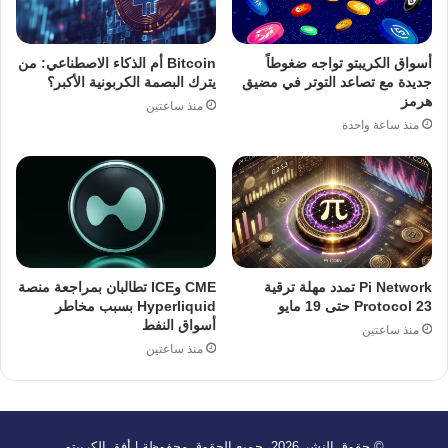
أسواق الكريبتو تواجه ضغوطاً
Bitcoin أم الذكاء الاصطناعي: من
جديدة مع تصاعد التوتر في مضيق
يترك البصمة الكربونية الأكبر؟
هرمز
منذ ساعتين
منذ ساعة واحدة
Pi Network تمدد مهلة ترقية
CME وICE تطالبان بمراجعة منصة
Protocol 23 حتى 19 مايو
Hyperliquid بسبب مخاطر
أسواق النفط
منذ ساعتين
منذ ساعتين
© حقوق النشر 2026، جميع الحقوق محفوظة | أفق الكريبتو