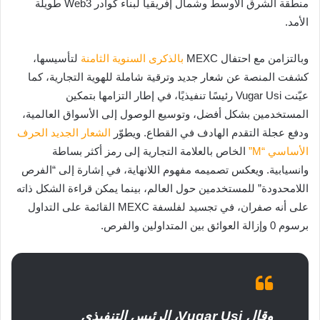
منطقة الشرق الأوسط وشمال إفريقيا لبناء كوادر Web3 طويلة
الأمد.
وبالتزامن مع احتفال MEXC
بالذكرى السنوية الثامنة
لتأسيسها،
كشفت المنصة عن شعار جديد وترقية شاملة للهوية التجارية، كما
عيّنت Vugar Usi رئيسًا تنفيذيًا، في إطار التزامها بتمكين
المستخدمين بشكل أفضل، وتوسيع الوصول إلى الأسواق العالمية،
ودفع عجلة التقدم الهادف في القطاع. ويطوّر
الشعار الجديد الحرف
الأساسي “M”
الخاص بالعلامة التجارية إلى رمز أكثر بساطة
وانسيابية. ويعكس تصميمه مفهوم اللانهاية، في إشارة إلى “الفرص
اللامحدودة” للمستخدمين حول العالم، بينما يمكن قراءة الشكل ذاته
على أنه صفران، في تجسيد لفلسفة MEXC القائمة على التداول
برسوم 0 وإزالة العوائق بين المتداولين والفرص.
وقال Vugar Usi، الرئيس التنفيذي