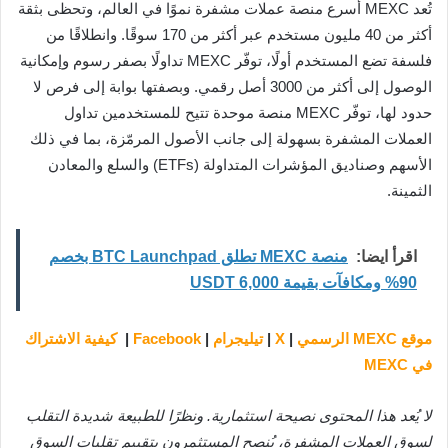
تُعد MEXC أسرع منصة عملات مشفرة نموًا في العالم، وتحظى بثقة
أكثر من 40 مليون مستخدم عبر أكثر من 170 سوقًا. وانطلاقًا من
فلسفة تضع المستخدم أولًا، توفّر MEXC تداولًا بصفر رسوم وإمكانية
الوصول إلى أكثر من 3000 أصل رقمي. وبصفتها بوابة إلى فرص لا
حدود لها، توفّر MEXC منصة موحدة تتيح للمستخدمين تداول
العملات المشفرة بسهولة إلى جانب الأصول المرمّزة، بما في ذلك
الأسهم وصناديق المؤشرات المتداولة (ETFs) والسلع والمعادن
الثمينة.
اقرأ ايضا:
منصة MEXC تطلق BTC Launchpad بخصم
90% ومكافآت بقيمة 6,000 USDT
موقع MEXC الرسمي
|
X
|
تيليجرام
|
Facebook
|
كيفية الاشتراك
في MEXC
لا يُعد هذا المحتوى نصيحة استثمارية. ونظرًا للطبيعة شديدة التقلب
لسوق العملات المشفرة، يُنصح المستثمرون بتقييم تقلبات السوق