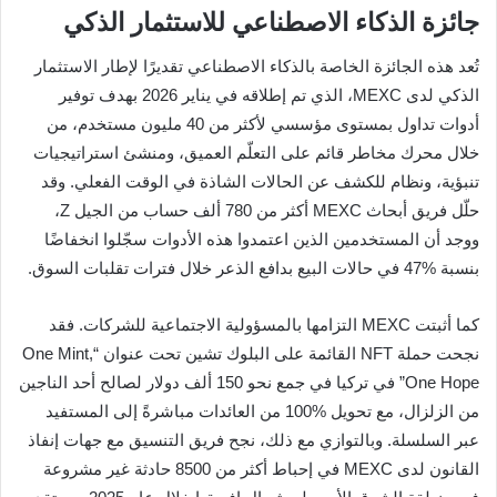
جائزة الذكاء الاصطناعي للاستثمار الذكي
تُعد هذه الجائزة الخاصة بالذكاء الاصطناعي تقديرًا لإطار الاستثمار
الذكي لدى MEXC، الذي تم إطلاقه في يناير 2026 بهدف توفير
أدوات تداول بمستوى مؤسسي لأكثر من 40 مليون مستخدم، من
خلال محرك مخاطر قائم على التعلّم العميق، ومنشئ استراتيجيات
تنبؤية، ونظام للكشف عن الحالات الشاذة في الوقت الفعلي. وقد
حلّل فريق أبحاث MEXC أكثر من 780 ألف حساب من الجيل Z،
ووجد أن المستخدمين الذين اعتمدوا هذه الأدوات سجّلوا انخفاضًا
بنسبة %47 في حالات البيع بدافع الذعر خلال فترات تقلبات السوق.
كما أثبتت MEXC التزامها بالمسؤولية الاجتماعية للشركات. فقد
نجحت حملة NFT القائمة على البلوك تشين تحت عنوان “One Mint,
One Hope” في تركيا في جمع نحو 150 ألف دولار لصالح أحد الناجين
من الزلزال، مع تحويل %100 من العائدات مباشرةً إلى المستفيد
عبر السلسلة. وبالتوازي مع ذلك، نجح فريق التنسيق مع جهات إنفاذ
القانون لدى MEXC في إحباط أكثر من 8500 حادثة غير مشروعة