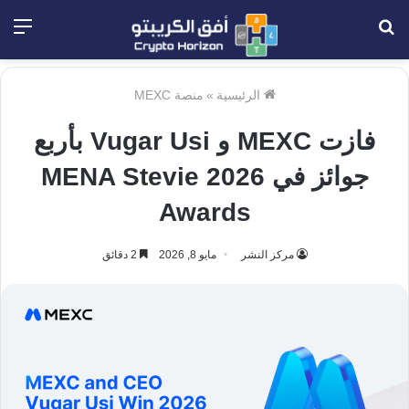
بحث
الق
عن
الرئيسية
»
منصة MEXC
فازت MEXC و Vugar Usi بأربع
جوائز في 2026 MENA Stevie
Awards
مركز النشر
مايو 8, 2026
2 دقائق