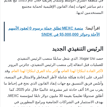
في منطقة الشرق الأوسط وشمال إفريقيا خلال عام 2025، مع تقديم
دعم مباشر لجهات إنفاذ القانون الإقليمية لحماية مجتمع
المستخدمين لديها.
اقرأ ايضا:
منصة MEXC تطلق حملة برسوم 0 لعقود الأسهم
الآجلة وجوائز 5,000,000$ في SNDK
الرئيس التنفيذي الجديد
حصد Vugar Usi، الذي شغل سابقًا منصب الرئيس التنفيذي
للعمليات قبل انتقاله إلى منصب الرئيس التنفيذي، جائزتي البرونز
لأكثر القادة ابتكارًا لهذا العام
، و
أكثر بناة الفرق ابتكارًا لهذا العام
. وقد
أشرف على إعادة هيكلة شاملة لأطر المخاطر والامتثال في المنصة،
وأسّس فريق التنسيق مع جهات إنفاذ القانون الذي نجح في إحباط ما
يقرب من 14 ألف حادثة غير مشروعة عالميًا خلال عام 2025، كما
أطلق صندوقًا تعليميًا بقيمة 30 مليون دولار تابعًا لمؤسسة MEXC،
بهدف الاستثمار في الشراكات الجامعية وبرامج المطورين في