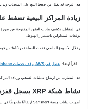
هذا التوجه قد يقلل من ضغط البيع على المنصات ويدعم
زيادة المراكز البيعية تضغط ع
توقعات المتداولين باستمرار الهبوط.
وخلال الأسبوع الماضي فقدت العملة نحو 13% من قيمتها بعد فشلها في الحفاظ على مستوى الدعم الرئيسي عند 1.5 دولار، لتتراجع نحو 1.35 دولار وسط استمرار الضغوط البيعية.
اقرأ ايضا:
عطل في AWS يوقف خدمات Coinbase ويؤخر عمليات التداول لساعات
هذا التضارب بين ارتفاع عمليات السحب وزيادة المرا
نشاط شبكة XRP يسجل قفزة قوية
أظهرت بيانات منصة Santiment ارتفاعًا ملحوظًا في نشاط شبكة XRP، وهي من الإشارات التي يعتمد عليها المحللون لرصد احتمالات انعكاس الاتجاه.