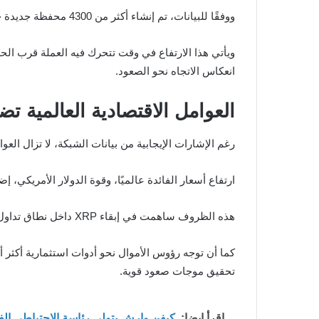
ووفقًا للبيانات، تم إنشاء أكثر من 4300 محفظة جديدة خلال 24 ساعة فقط بين 20 و21 مايو 2026، لتسجل الشبكة رابع أكبر زيادة في النشاط منذ بداية العام.
انعكاس الاتجاه نحو الصعود.
العوامل الاقتصادية العالمية تضغ
رغم الإشارات الإيجابية من بيانات الشبكة، لا تزال العوامل
ارتفاع أسعار الفائدة عالميًا، وقوة الدولار الأمريكي،
هذه الظروف ساهمت في إبقاء XRP داخل نطاق تداول ضيق بين 1.30 و1.50 دولار خلال الأشهر الماضية.
كما أن توجه رؤوس الأموال نحو أدوات استثمارية أكثر أ
تحقيق موجات صعود قوية.
اقرأ ايضا:
كيفن وارش يتولى رئاسة الاحتياطي ال