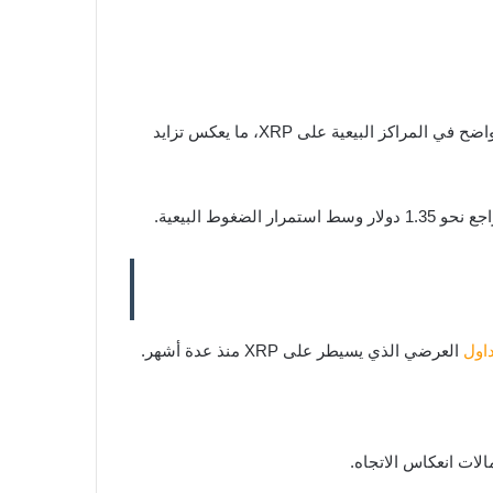
في المقابل، تكشف بيانات العقود المفتوحة عن صورة مختلفة تمامًا. فقد أشار محلل العملات الرقمية المعروف CW إلى ارتفاع واضح في المراكز البيعية على XRP، ما يعكس تزايد
داول
العرضي الذي يسيطر على XRP منذ عدة أشهر.