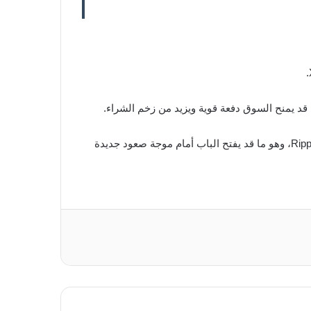
وفي حال تحسن الظروف الحالية، قد تستفيد XRP بشكل مباشر من ارتفاع الطلب على خدمات التحويل والسيولة التي تقدمها Ripple، وهو ما قد يفتح الباب أمام موجة صعود جديدة