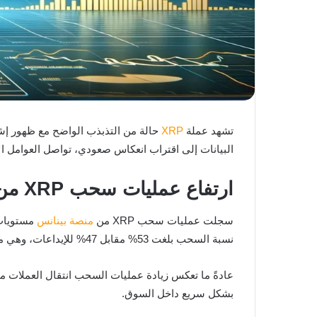
تشهد عملة
XRP
حالة من التذبذب الواضح مع ظهور إشا
البيانات إلى اقتراب انعكاس صعودي، تواصل العوامل ا
ارتفاع عمليات سحب XRP من منصة بينانس
سجلت عمليات سحب XRP من
منصة
بينانس
نسبة السحب بلغت 53% مقابل 47% للإيداعات، وهي مستويات قريبة جدًا من النسب المسجلة في أبريل الماضي عندما كان سعر XRP يتداول قرب 1.34 دولار.
عادةً ما تعكس زيادة عمليات السحب انتقال العملات من
بشكل سريع داخل السوق.