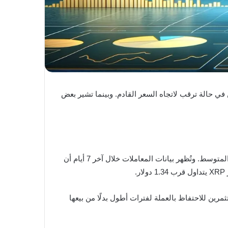
ي حالة ترقب لاتجاه السعر القادم. وبينما تشير بعض
مستويات لم تظهر منذ 10 أبريل 2026، في إشارة يراها البعض إيجابية على المدى المتوسط. وتُظهر بيانات المعاملات خلال آخر 7 أيام أن
رين للاحتفاظ بالعملة لفترات أطول بدلًا من بيعها