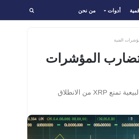
مية
أدوات
من نحن
بحث
عن
د الكلي تضغط على XRP رغم تضارب المؤشرات
 من الانطلاق