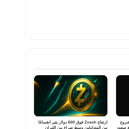
يقود مشروع
ارتفاع Zcash فوق 600 دولار يثير انقسامًا
 نحو موجة صعود
بين المتداولين وسط صراع بين الثيران