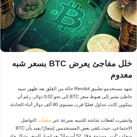
خلل مفاجئ يعرض BTC بسعر شبه
معدوم
شهد مستخدمو تطبيق Revolut حالة من القلق بعد ظهور تنبيه
خاطئ يشير إلى هبوط سعر BTC إلى نحو 0.02 دولار، رغم أن
بيتكوين كانت تتداول فعليًا قرب مستوى 80 ألف دولار أثناء الحادثة.
وانتشرت لقطات شاشة للتنبيه بسرعة عبر
منصات
التواصل
الاجتماعي، حيث تلقى بعض المستخدمين إشعارًا يفيد بأن BTC
سجلت “أدنى مستوى خلال 52 أسبوعًا” بعد انهيار السعر بشكل حاد.