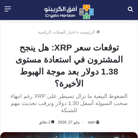
بحث
الق
عن
الرئيسية
»
اخبار العملات الرقمية
توقعات سعر XRP: هل ينجح
المشترون في استعادة مستوى
1.38 دولار بعد موجة الهبوط
الأخيرة؟
الضغوط البيعية ما تزال تسيطر على XRP رغم انتهاء
سحب السيولة أسفل 1.30 دولار وترقب تحديث مهم
للشبكة
sam
مايو 27, 2026
2 دقائق