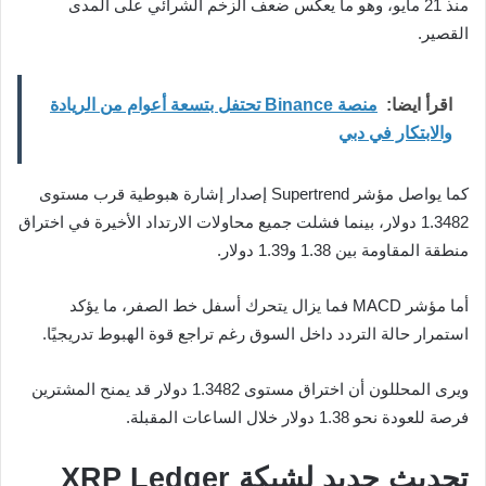
منذ 21 مايو، وهو ما يعكس ضعف الزخم الشرائي على المدى
القصير.
اقرأ ايضا:
منصة Binance تحتفل بتسعة أعوام من الريادة
والابتكار في دبي
كما يواصل مؤشر Supertrend إصدار إشارة هبوطية قرب مستوى
1.3482 دولار، بينما فشلت جميع محاولات الارتداد الأخيرة في اختراق
منطقة المقاومة بين 1.38 و1.39 دولار.
أما مؤشر MACD فما يزال يتحرك أسفل خط الصفر، ما يؤكد
استمرار حالة التردد داخل السوق رغم تراجع قوة الهبوط تدريجيًا.
ويرى المحللون أن اختراق مستوى 1.3482 دولار قد يمنح المشترين
فرصة للعودة نحو 1.38 دولار خلال الساعات المقبلة.
تحديث جديد لشبكة XRP Ledger