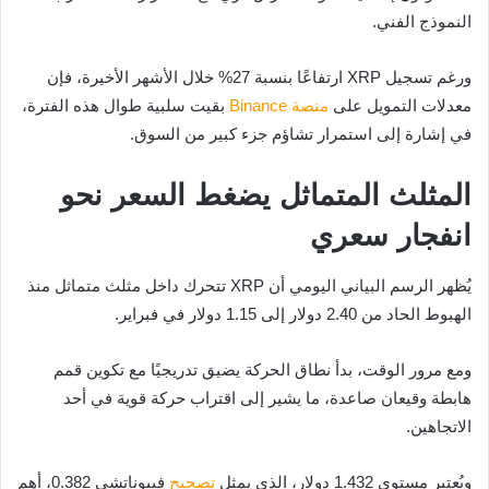
النموذج الفني.
ورغم تسجيل XRP ارتفاعًا بنسبة 27% خلال الأشهر الأخيرة، فإن
معدلات التمويل على
منصة
Binance
بقيت سلبية طوال هذه الفترة،
في إشارة إلى استمرار تشاؤم جزء كبير من السوق.
المثلث المتماثل يضغط السعر نحو
انفجار سعري
يُظهر الرسم البياني اليومي أن XRP تتحرك داخل مثلث متماثل منذ
الهبوط الحاد من 2.40 دولار إلى 1.15 دولار في فبراير.
ومع مرور الوقت، بدأ نطاق الحركة يضيق تدريجيًا مع تكوين قمم
هابطة وقيعان صاعدة، ما يشير إلى اقتراب حركة قوية في أحد
الاتجاهين.
ويُعتبر مستوى 1.432 دولار، الذي يمثل
تصحيح
فيبوناتشي 0.382، أهم