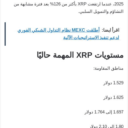
2025، عندما ارتفعت XRP بأكثر من 126% بعد فترة مشابهة من
التشاؤم والتمويل السلبي.
اقرأ ايضا:
أطلقت MEXC نظام التداول الشبكي الفوري
لدعم تنفيذ الاستراتيجيات الآلية
مستويات XRP المهمة حاليًا
مناطق المقاومة:
1.529 دولار
1.625 دولار
1.697 إلى 1.764 دولار
1.80 إلى 2.10 دولار