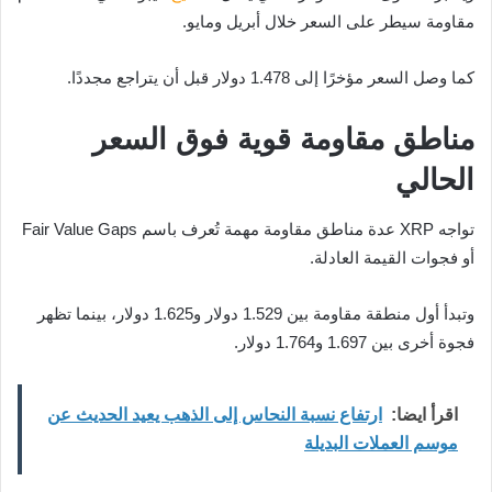
مقاومة سيطر على السعر خلال أبريل ومايو.
كما وصل السعر مؤخرًا إلى 1.478 دولار قبل أن يتراجع مجددًا.
مناطق مقاومة قوية فوق السعر
الحالي
تواجه XRP عدة مناطق مقاومة مهمة تُعرف باسم Fair Value Gaps
أو فجوات القيمة العادلة.
وتبدأ أول منطقة مقاومة بين 1.529 دولار و1.625 دولار، بينما تظهر
فجوة أخرى بين 1.697 و1.764 دولار.
اقرأ ايضا:
ارتفاع نسبة النحاس إلى الذهب يعيد الحديث عن
موسم العملات البديلة