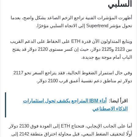
السلبي
أظهرت المؤشرات الفنية تراجع الزخم الصاعد بشكل واضح، بعدما
تحول مؤشر Supertrend إلى الاتجاه السلبي مؤخرًا.
ويتابع المتداولون الآن قدرة ETH على الحفاظ على الدعم القريب
بين 2123 و2125 دولار، حيث إن كسر مستوى 2120 دولار قد يفتح
الباب أمام موجة بيع جديدة.
وفي حال استمرار الضغوط الحالية، فقد يتراجع السعر نحو 2117
دولار ثم مناطق دعم نفسية أعمق قرب 2100 دولار.
اقرأ ايضا:
أداء IBM المتراجع يكشف تحول استثمارات
الذكاء الاصطناعي
أما على الجانب الإيجابي، فتحتاج ETH إلى العودة فوق 2130 دولار
أولًا لتخفيف الضغط البيعي، قبل محاولة اختراق منطقة 2142 إلى