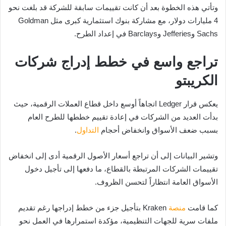
وتأتي هذه الخطوة بعد أن كانت تقييمات سابقة للشركة قد بلغت نحو
4 مليارات دولار، مع مشاركة بنوك استثمارية كبرى مثل Goldman
Sachs وJefferies وBarclays في إعداد الطرح.
تراجع واسع في خطط إدراج شركات
الكريبتو
يعكس قرار Ledger اتجاهاً أوسع داخل قطاع العملات الرقمية، حيث
بدأت العديد من الشركات في إعادة تقييم خططها للطرح العام
بسبب ضعف الأسواق وانخفاض أحجام
التداول
.
وتشير البيانات إلى أن تراجع أسعار الأصول الرقمية أدى إلى انخفاض
تقييمات الشركات المرتبطة بالقطاع، ما دفعها إلى تأجيل دخول
الأسواق العامة انتظاراً لتحسن الظروف.
كما قامت
منصة
Kraken بتأجيل جزء من خطط إدراجها رغم تقديم
ملفات سرية للجهات التنظيمية، مؤكدة استمرارها في العمل نحو