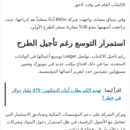
الاكتتاب العام في وقت لاحق.
وفي سياق مشابه، واجهت شركة BitGo أداءً متقلباً بعد إدراجها، حيث
تراجعت أسهمها بنحو 36% مقارنة بسعر الطرح الأولي.
استمرار التوسع رغم تأجيل الطرح
رغم تأجيل الاكتتاب، تواصل Ledger توسيع أعمالها في الولايات
المتحدة، بما في ذلك افتتاح مكتب جديد في نيويورك وتعيين
مسؤولين تنفيذيين جدد لتعزيز أعمالها المؤسسية.
اقرأ ايضا:
تهديد الكم يطارد أمان البيتكوين: 470 مليار دولار
في خطر؟
وتركز الشركة على دعم المؤسسات المالية وصناديق الاستثمار التي
تتعامل مع الأصول الرقمية، في ظل استمرار دخول البنوك وشركات
إدارة الأصول إلى قطاع البلوكتشين.