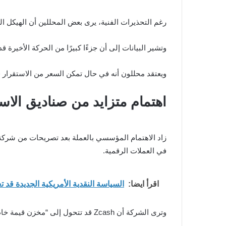
رغم التحذيرات الفنية، يرى بعض المحللين أن الهيكل العام لـ ZEC لا يزال إيجابيًا، خاصة مع عودة التدفقات المؤسسي
وتشير البيانات إلى أن جزءًا كبيرًا من الحركة الأخ
ويعتقد محللون أنه في حال تمكن السعر من الاستقرار فوق منطقة 640 دولار، فقد تزداد فرص استم
اهتمام متزايد من صناديق الاست
في العملات الرقمية.
اقرأ ايضا:
السياسة النقدية الأمريكية الجديدة قد 
وترى الشركة أن Zcash قد تتحول إلى “مخزن قيمة خاص”، خاصة إذا استمرت في جذب مجتمع قوي ونمو في الاستخدام.