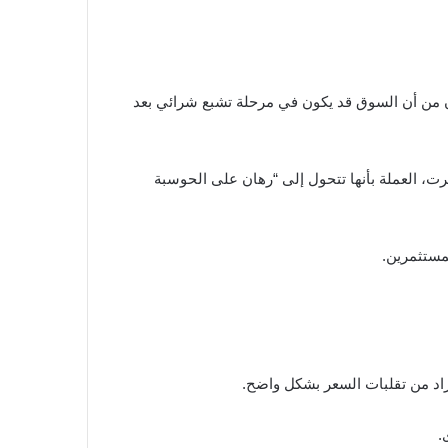
بينما يحذر آخرون من أن السوق قد يكون في مرحلة تشبع شرائي بعد
ت البارزة في تعزيز هذا الاهتمام، حيث وصف مؤسس Digital Currency Group، باري سيلبرت، العملة بأنها تتحول إلى “رهان على الحوسبة
زاد من تقلبات السعر بشكل واضح.