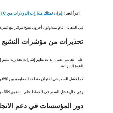
اقرأ ايضا:
إيران تمتلك مليارات الدولارات من BTC وسط تصعيد أمريكي وتجميد أصول رقمية ضخمة
في المقابل، قام متداولون آخرون بفتح مراكز بيع كبيرة على ZEC بقيمة عشرات الملايين من الدولارات، ما يعكس حالة عدم يقين واض
تحذيرات من مؤشرات التشبع 
على الجانب الفني، بدأت تظهر إشارات تحذيرية تشير 
القوة الشرائية.
كما فشل السعر في اختراق منطقة المقاومة بين 690 و700 دولار، وهي منطقة سبق أن شهدت رفضًا قويًا في تحركات سابقة.
وفي حال فشل السعر في الحفاظ على مستوى 664 دولار، قد يتجه نحو دعم عند 564 دولار، مع احتمال امتداد التصحيح إلى 500 دولار في سيناريوهات هبوطية أعمق.
دور المؤسسات في دعم الاتجا