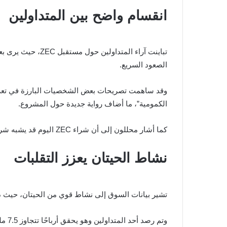
انقسام واضح بين المتداولين
تباينت آراء المت
الصعود السريع.
الكمومية”، ما أضاف رواية جديدة حول المشروع.
كما أشار محللون إلى أن شراء ZEC اليوم قد يشبه شراء بيتكوين في مراحلها المبكرة، ما عزز التوقعات الصعودية لدى فئة من المستثمرين.
نشاط الحيتان يعزز التقلبات
تشير بيانات السوق إلى نشاط قوي من الحيتان، حيث دخ
وتم رصد أحد المتداولين وهو يحقق أرباحًا تتجاوز 7.5 مليون دولار خلال أيام قليلة فقط عبر صفقات طويلة على ZEC وأصول أخرى.