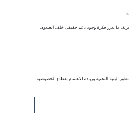
جزئة، ما يعزز فكرة وجود دعم حقيقي خلف الصعود.
بالعملة بعد تصريحات من شركة Multicoin Capital، والتي أكدت أنها أصبحت أكثر اهتمامًا بـ Zcash بسبب تطور البنية التحتية وزيادة الاهتمام بقطاع الخصوصية