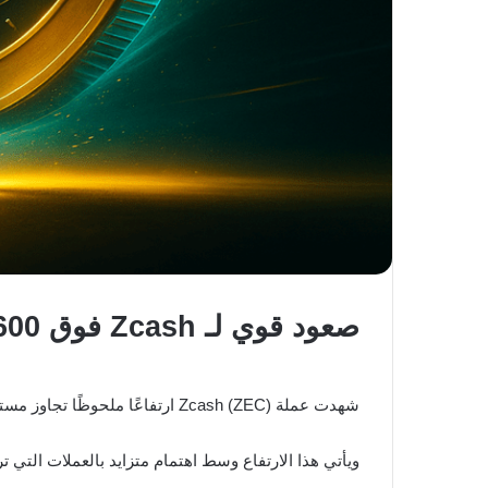
صعود قوي لـ Zcash فوق 600 دولار
شهدت عملة Zcash (ZEC) ارتفاعًا ملحوظًا تجاوز مستوى 600 دولار، ما فتح نقاشًا واسعًا بين المتداولين حول ما إذا كان هذا الصعود سيستمر أو أنه يقترب من نهايته.
ويأتي هذا الارتفاع وسط اهتمام متزايد بالعملات الت