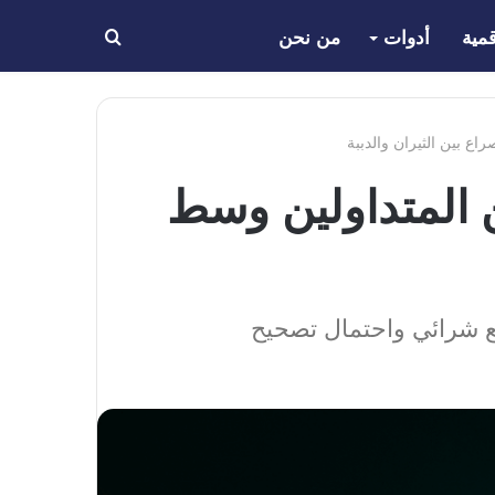
مية
أدوات
من نحن
بحث
عن
انقسامًا بين المتداولين وسط