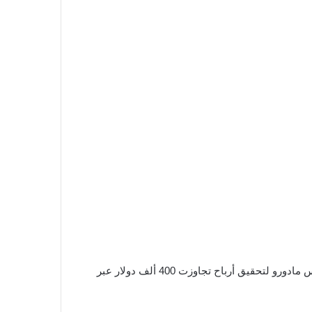
في وقت سابق من هذا العام، واجه جندي أمريكي اتهامات باستخدام معلومات سرية مرتبطة بعملية ضد الرئيس الفنزويلي نيكولاس مادورو لتحقيق أرباح تجاوزت 400 ألف دولار عبر