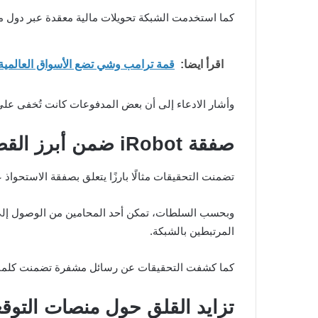
كما استخدمت الشبكة تحويلات مالية معقدة عبر دول مث
اقرأ ايضا:
قمة ترامب وشي تضع الأسواق العالمية وBTC في حالة ترقب 
وأشار الادعاء إلى أن بعض المدفوعات كانت تُخفى عل
صفقة iRobot ضمن أبرز القضايا
تضمنت التحقيقات مثالًا بارزًا يتعلق بصفقة الاستحواذ على شركة iRobot 
وبحسب السلطات، تمكن أحد المحامين من الوصول إلى مل
المرتبطين بالشبكة.
كما كشفت التحقيقات عن رسائل مشفرة تضمنت كلمات م
تزايد القلق حول منصات التوق