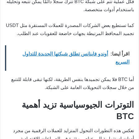
فكل عملية تتم على شبكة BTC تترك سجلًا دائمًا يمكن تتبعه وتحليله
باستخدام أدوات متخصصة.
كما تستطيع بعض الشركات المصدرة للعملات المستقرة مثل USDT
تجميد المحافظ المرتبطة بجهات خاضعة للعقوبات عند الطلب.
اقرأ ايضا:
أوندو فاينانس تطلق شبكتها الجديدة للتداول
السريع
أما BTC فلا يمكن تجميدها بنفس الطريقة، لكنها تبقى قابلة للتتبع
من خلال سجلات التحويلات العامة على الشبكة.
التوترات الجيوسياسية تزيد أهمية
BTC
تعكس هذه التطورات التحول المتزايد للعملات الرقمية من مجرد
أدوات استثمارية إلى عناصر مؤثرة في الصراعات الاقتصادية