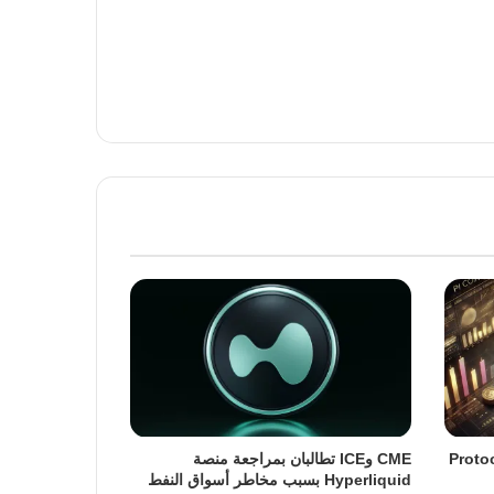
ة ترقية Protocol 23
CME وICE تطالبان بمراجعة منصة
Hyperliquid بسبب مخاطر أسواق النفط