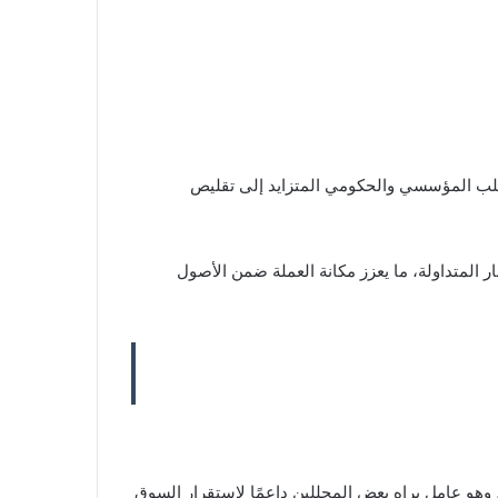
لأقصى 21 مليون عملة فقط. كما أدى الطلب المؤسسي والحكومي المتزايد إلى تقليص
المتداولة، ما يعزز مكانة العملة ضمن الأصول
ايد استثمارات المؤسسات والشركات في بيتكوين خلال السنوات الماضية، سواء عبر الشراء المباشر أو من خلال صناديق ETF، وهو عامل يراه بعض المحللين داعمًا لاستقرار السوق