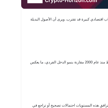
 اقتصادي كبيرة قد تقترب. ويرى أن الأصول البديلة
يربط كيوساكي توقعاته بتزايد الضغوط في سوق الإسكان الأمريكي. تشير بيانات اقتصادية إلى ارتفاع أسعار المنازل بشكل ملحوظ منذ عام 2000 مقارنة بنمو الدخل الفردي، ما يعكس
 تقترب من مستويات مقاومة تاريخية. عادةً ترافق هذه المستويات احتمالات تصحيح أو تراجع في