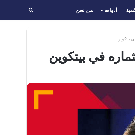
مية
أدوات
من نحن
بحث
عن
في بيتكوين
تثماره في بيتكوين