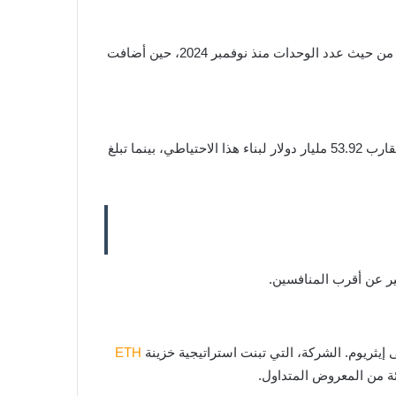
وبالفعل، جاءت هذه العملية أكبر من حيث عدد العملات مقارنة بآخر عملية شراء بلغت 13,627 بيتكوين، لتكون أكبر صفقة للشركة من حيث عدد الوحدات منذ نوفمبر 2024، حين أضافت
مع هذه الصفقة، تجاوزت Strategy حاجز 700 ألف بيتكوين، إذ ارتفع إجمالي حيازتها إلى 709,715 بيتكوين. وقد أنفقت الشركة ما يقارب 53.92 مليار دولار لبناء هذا الاحتياطي، بينما تبلغ
ETH