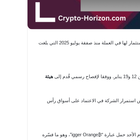
المتخصصة في إدارة احتياطيات بيتكوين عن تنفيذ عملية شراء جديدة بقيمة 2.13 مليار دولار، في أكبر استثمار لها في العملة منذ صفقة يوليو 2025 التي بلغت
هيئة
أسهمها ضمن عروض البيع في السوق لأسهم STRK وSTRC وMSTR، في خطوة تعكس استمرار الشركة في الاعتماد على أسواق رأس
جرت العادة أن تعلن Strategy عن مشترياتها الجديدة يوم الاثنين، إلا أن هذا الإعلان جاء يوم الثلاثاء، بعد منشور تمهيدي لسايلور يوم الأحد حمل عبارة “₿igger Orange”، وهو ما فسّره