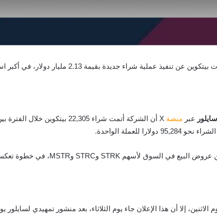
سايلور
عبر
منصة
X أن الشركة أتمت شراء 22,305 بيتكوين خلال الفترة بين 12 و19 يناير. ووفقا لإفصاح رسمي قُدم إلى
دولارا للعملة الواحدة.
موّلت Strategy هذه الصفقة من خلال بيع 