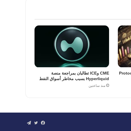
ة ترقية Protocol 23
CME وICE تطالبان بمراجعة منصة
Hyperliquid بسبب مخاطر أسواق النفط
منذ ساعتين
فيسبوك
تويتر
تيلقرام