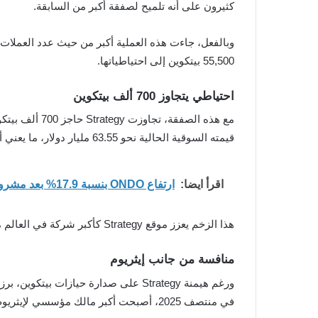
كثيرون على أنه تلميح لصفقة أكبر من السابقة.
55,500 بيتكوين إلى احتياطياتها.
احتياطي يتجاوز 700 ألف بيتكوين
قيمته السوقية الحالية نحو 63.55 مليار دولار، ما يعني أرباحا غير محققة تقارب 18 بالمئة.
اقرأ ايضا:
ارتفاع ONDO بنسبة 17.9% بعد مشروع سندات رقمية يعزز سردية الأصول الواقعية
هذا الزخم يعزز موقع Strategy كأكبر شركة في العالم من حيث حيازة بيتكوين، وفقا لتصنيفات BitcoinTreasuries.net، وبفارق كبير عن أقرب المنافسين.
منافسة من جانب إيثريوم
ورغم هيمنة Strategy على صدارة حيازات بيتكوين، برزت شركة Bitmine كمنافس قوي في مجال الأصول الرقمية، لكنها تركز على إيثريوم. الشركة، التي تبنت استراتيجية خزينة
في منتصف 2025، أصبحت أكبر مالك مؤسسي لإيثريوم بعد أن رفعت حيازتها إلى أكثر من 4.2 ملايين ETH، أي ما يقارب 3.5 بالمئة من المعروض المتداول.