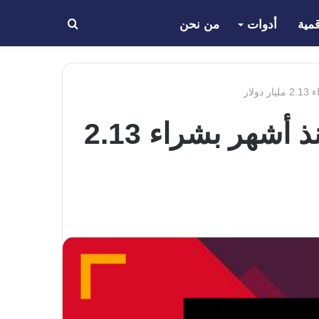
مية
أدوات
من نحن
بحث
عن
شركة Strategy تنفذ أكبر رهان على بيتكوين منذ أشهر بشراء 2.13