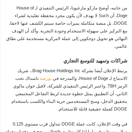
من جانبه، أوضح ماركو مارغيوتا، الرئيس التنفيذي لـ House of
Doge، أن Such لا يهدف لأن يكون مجرد محفظة تقليدية لشراء
DOGE، بل منصة متكاملة بميزات خاصة سيتم الكشف عنها لاحقا،
مع التركيز على سهولة الاستخدام وجودة التجربة. وأكد أن الهدف
النهائي هو تحويل دوجكوين إلى عملة لامركزية مستخدمة على نطاق
عالمي.
شراكات وتمهيد للتوسع التجاري
يرتبط الإعلان أيضا بشركة Brag House Holdings Inc.، شريك
الاندماج لـ House of Doge، والمدرجة في
بورصة
ناسداك تحت
الرمز TBH. واعتبر الرئيس التنفيذي للشركة، لافيل خوان مالوي
الثاني، أن التطبيق يمثل خطوة جديدة لربط التفاعل المجتمعي
بتحقيق الدخل، ومنح المستخدمين حرية البناء والكسب باستخدام
DOGE كعملة حقيقية قابلة للاستخدام.
في وقت الإعلان، كانت عملة DOGE تتداول قرب مستوى 0.125
دولار، وسط ترقب لما إذا كان تطبيق Such سينجح في دفع استخدام