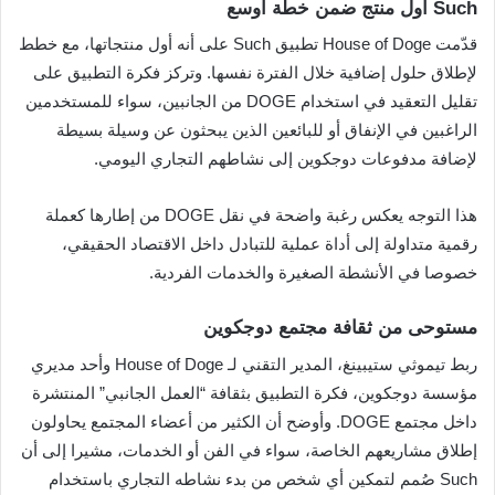
Such أول منتج ضمن خطة أوسع
قدّمت House of Doge تطبيق Such على أنه أول منتجاتها، مع خطط
لإطلاق حلول إضافية خلال الفترة نفسها. وتركز فكرة التطبيق على
تقليل التعقيد في استخدام DOGE من الجانبين، سواء للمستخدمين
الراغبين في الإنفاق أو للبائعين الذين يبحثون عن وسيلة بسيطة
لإضافة مدفوعات دوجكوين إلى نشاطهم التجاري اليومي.
هذا التوجه يعكس رغبة واضحة في نقل DOGE من إطارها كعملة
رقمية متداولة إلى أداة عملية للتبادل داخل الاقتصاد الحقيقي،
خصوصا في الأنشطة الصغيرة والخدمات الفردية.
مستوحى من ثقافة مجتمع دوجكوين
ربط تيموثي ستيبينغ، المدير التقني لـ House of Doge وأحد مديري
مؤسسة دوجكوين، فكرة التطبيق بثقافة “العمل الجانبي” المنتشرة
داخل مجتمع DOGE. وأوضح أن الكثير من أعضاء المجتمع يحاولون
إطلاق مشاريعهم الخاصة، سواء في الفن أو الخدمات، مشيرا إلى أن
Such صُمم لتمكين أي شخص من بدء نشاطه التجاري باستخدام