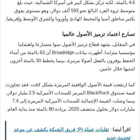
4.6 بالمئة، لكنه تركز بشكل كبير في أميركا الشمالية، حيث بلغ
متوسط ثروة الفرد البالغ نحو 593 ألف دولار، وهو مستوى يفوق
بكثير مناطق آسيا والمحيط الهادئ وأوروبا والشرق الأوسط وإفريقيا.
تسارع اعتماد ترميز الأصول عالميا
في المقابل، يشهد قطاع ترميز الأصول نموا متسارعا واهتماما
مؤسسيا متزايدا. أظهرت بيانات Broadridge أن 63 بالمئة من أمناء
الحفظ يوفرون بالفعل أصولا مرمزة، بينما يخطط 30 بالمئة آخرون
لتبنيها خلال عامين.
كما ارتفعت قيمة الأصول الواقعية المرمزة بشكل لافت. فقد تجاوزت
قيمة صندوق BlackRock المرمز للسندات الأميركية 2.5 مليار دولار،
بينما وصلت القيمة الإجمالية للسندات الأميركية المرمزة إلى 7.4
مليارات دولار بحلول منتصف 2025، بزيادة 80 بالمئة منذ بداية العام.
اقرأ ايضا:
تقلبات عملة Pi: فريق الشبكة يكشف عن موعد
تحديث جديد