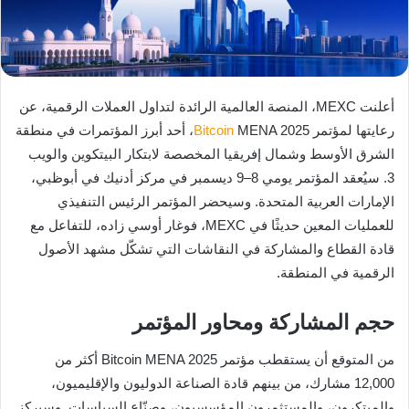
أعلنت MEXC، المنصة العالمية الرائدة لتداول العملات الرقمية، عن
رعايتها لمؤتمر
Bitcoin
MENA 2025، أحد أبرز المؤتمرات في منطقة
الشرق الأوسط وشمال إفريقيا المخصصة لابتكار البيتكوين والويب
3. سيُعقد المؤتمر يومي 8–9 ديسمبر في مركز أدنيك في أبوظبي،
الإمارات العربية المتحدة. وسيحضر المؤتمر الرئيس التنفيذي
للعمليات المعين حديثًا في MEXC، فوغار أوسي زاده، للتفاعل مع
قادة القطاع والمشاركة في النقاشات التي تشكّل مشهد الأصول
الرقمية في المنطقة.
حجم المشاركة ومحاور المؤتمر
من المتوقع أن يستقطب مؤتمر Bitcoin MENA 2025 أكثر من
12,000 مشارك، من بينهم قادة الصناعة الدوليون والإقليميون،
والمبتكرون، والمستثمرون المؤسسيون، وصنّاع السياسات. وسيركز