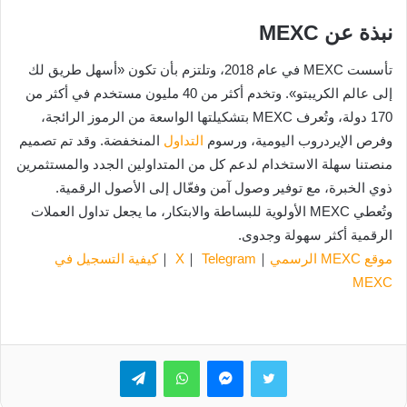
نبذة عن MEXC
تأسست MEXC في عام 2018، وتلتزم بأن تكون «أسهل طريق لك
إلى عالم الكريبتو». وتخدم أكثر من 40 مليون مستخدم في أكثر من
170 دولة، وتُعرف MEXC بتشكيلتها الواسعة من الرموز الرائجة،
وفرص الإيردروب اليومية، ورسوم
التداول
المنخفضة. وقد تم تصميم
منصتنا سهلة الاستخدام لدعم كل من المتداولين الجدد والمستثمرين
ذوي الخبرة، مع توفير وصول آمن وفعّال إلى الأصول الرقمية.
وتُعطي MEXC الأولوية للبساطة والابتكار، ما يجعل تداول العملات
الرقمية أكثر سهولة وجدوى.
موقع MEXC الرسمي
｜
Telegram
｜
X
｜
كيفية التسجيل في
MEXC
تويتر
ماسنجر
واتساب
تيلقرام