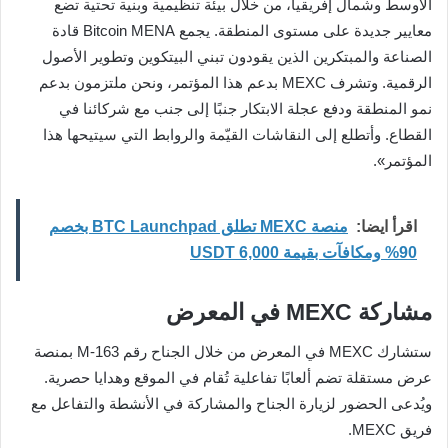
الأوسط وشمال إفريقيا، من خلال بيئة تنظيمية وبنية تحتية تضع
معايير جديدة على مستوى المنطقة. يجمع Bitcoin MENA قادة
الصناعة والمبتكرين الذين يقودون تبني البيتكوين وتطوير الأصول
الرقمية. وتشرف MEXC بدعم هذا المؤتمر، ونحن ملتزمون بدعم
نمو المنطقة ودفع عجلة الابتكار جنبًا إلى جنب مع شركائنا في
القطاع. وأتطلع إلى النقاشات القيّمة والروابط التي سيتيحها هذا
المؤتمر».
اقرأ ايضا:
منصة MEXC تطلق BTC Launchpad بخصم
90% ومكافآت بقيمة 6,000 USDT
مشاركة MEXC في المعرض
ستشارك MEXC في المعرض من خلال الجناح رقم M-163 بمنصة
عرض مستقلة تضم ألعابًا تفاعلية تُقام في الموقع وهدايا حصرية.
ويُدعى الحضور لزيارة الجناح والمشاركة في الأنشطة والتفاعل مع
فريق MEXC.