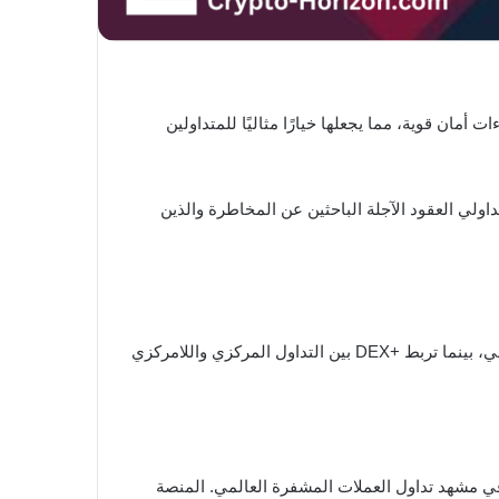
سومًا مناسبة، وإجراءات أمان قوية، مما يجعلها خيارًا مثاليًا للمتداولين
لي العقود الآجلة الباحثين عن المخاطرة والذين
رسوم صانع السوق المعدومة على تداول العقود الفورية والآجلة توفر مزايا تكلفة حقيقية للمتداولين ذوي التردد العالي، بينما تربط +DEX بين التداول المركزي واللامركزي
 رئيسي في مشهد تداول العملات المشفرة العالمي. المنصة