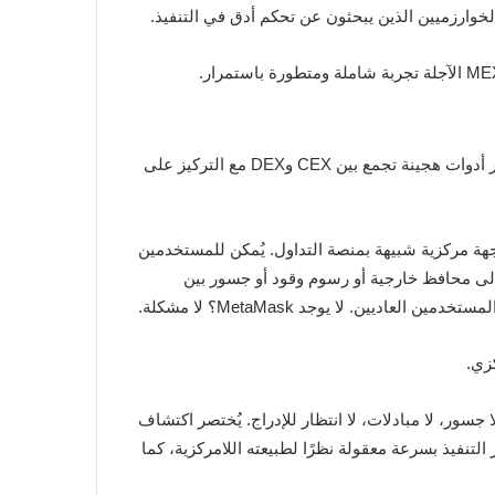
في حين أن العديد من منصات التداول قد أضافت ميزات التمويل اللامركزي (DeFi)، فإن MEXC تتبنى نهجًا أكثر تكاملًا، حيث تُطور أدوات هجينة تجمع بين CEX وDEX مع التركيز على
ل واجهة مركزية شبيهة بمنصة التداول. يُمكن للمستخدمين
الحاجة إلى محافظ خارجية أو رسوم وقود أو جسور بين
ين. لا يوجد MetaMask؟ لا مشكلة.
زي.
ذه الميزة للمستخدمين تداول التوكنات الجديدة على السلسلة مباشرةً من حساباتهم الفورية على MEXC. لا جسور، لا مبادلات، لا انتظار للإدراج. يُختصر اكتشاف
 التنفيذ بسرعة معقولة نظرًا لطبيعته اللامركزية، كما