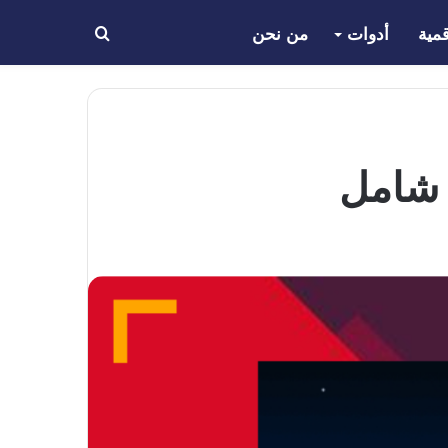
مية
أدوات
من نحن
بحث
عن