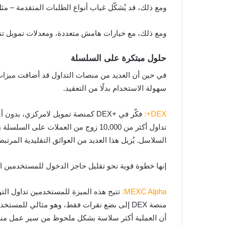
ومع ذلك، قد يُشكّل غياب أنواع الطلبات المتقدمة – مثل طلبات TWAP وطلبات Iceberg – عائقًا أمام المتداولين المؤسسيين أو الخوارزميين الذين يبحثون
ومع ذلك، مع خيارات هامش متعددة، ومعدلات تمويل تنافسية، ومزيج قوي من أ
حلول مبتكرة على السلسلة
سهولة الاستخدام بدلًا من التعقيد.
DEX+:
فكّر في +DEX كمنصة تمويل لامركز
تداول أكثر من 10,000 زوج من العملا
السلاسل. يُزيل هذا العديد من العوائق التقليدية المرتبطة بت
إنها خطوة قوية نحو تقليل حاجز الدخول للمستخدمين ا
MEXC Alpha:
منصة DEX إلى بضع نقرات فقط، وهو مثالي للمس
أن العملية أكثر سلاسة بشكل ملحوظ من سير عمل منصات DEX الق