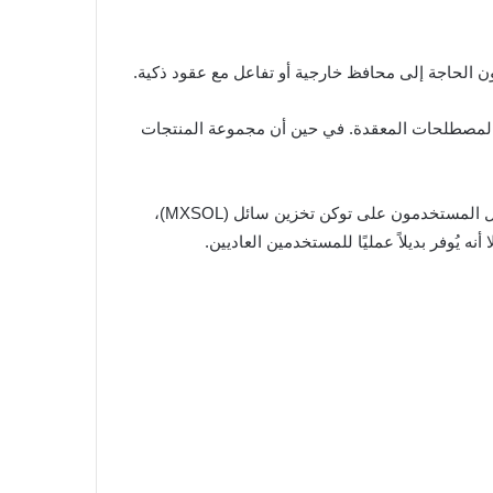
ن المصطلحات المعقدة. في حين أن مجموعة المنتجات
، فهو يُغني عن إعداد المحفظة وتفويض المُحقق اللذين يجعلان تخزين سولانا مُرهقًا. يحصل المستخدمون على توكن تخزين سائل (MXSOL)،