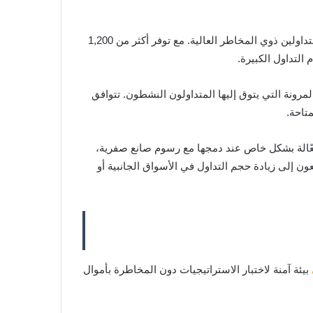
تدعم منصة العقود الآجلة رافعة مالية تصل إلى 500x، وهو مستوى يتفوق بكثير على معظم المنافسين، ومن المرجح أن يجذب المتداولين ذوي المخاطر العالية. مع توفر أكثر من 1,200
د الدائمة المرونة التي يتوق إليها المتداولون النشطون. تتوافق
تاحة.
الة بشكل خاص عند دمجها مع رسوم صانع صفرية،
ون إلى زيادة حجم التداول في الأسواق الجانبية أو
بيئة آمنة لاختبار الاستراتيجيات دون المخاطرة بأموال