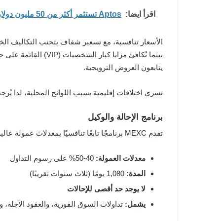
اقرأ ايضا:
Aptos تستثمر أكثر من 50 مليون دولار لدعم الذكاء الاصطناعي والبنية المؤسسية
الأسعار تنافسية، مع تسعير شفاف يتجنب التكاليف الخف
بينما تُكافئ مزايا 
يتابعون العروض الترويجية.
تسري اختلافات إقليمية بسبب اللوائح المحلية، لذا ي
برنامج الإحالة والوكيل
تقدم MEXC برنامجًا تابعًا تنافسيًا بمعدلات عمولة عالية وتغطية واسعة عبر التداول الفوري والعقود الآجلة وتداول +DEX.
معدلات العمولة:
40-50% على رسوم التداول
المدة:
1,080 يومًا (ثلاث سنوات تقريبًا)
لا يوجد حد أقصى للإحالات
يشمل:
تداولات السوق الفورية، والعقود الآجلة، وتد