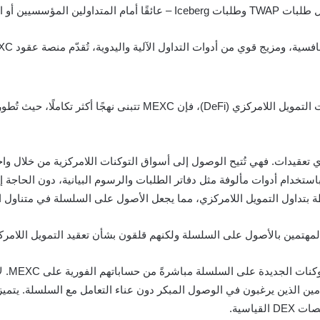
 عن تحكم أدق في التنفيذ.
دوات التداول الآلية واليدوية، تُقدّم منصة عقود MEXC الآجلة تجربة شاملة ومتطورة باستمرار.
ي، بدون أي تعقيدات. فهي تُتيح الوصول إلى أسواق التوكنات اللامركزية من خلا
ت على السلسلة باستخدام أدوات مألوفة مثل دفاتر الطلبات والرسوم البيانية، دون 
داول التمويل اللامركزي، مما يجعل الأصول على السلسلة في متناول المستخدمين العادي
لمهتمين بالأصول على السلسلة ولكنهم قلقون بشأن تعقيد التمويل اللامرك
تتيح ه
تخدمين الذين يرغبون في الوصول المبكر دون عناء التعامل مع السلسلة. يتميز
ياسية.