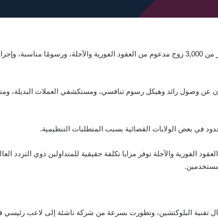
تقدم MEXC تجربة تداول كريبتو رائعة مع أكثر من 3,000 زوج مدعوم من العقود الفورية والآجلة، ور
ن عن وصول رائد وهيكل رسوم تنافسي، ومستكشفي العملات البديلة، ومتداو
دود في بعض الولايات القضائية بسبب المتطلبات التنظيمية.
مستخدمين.
2 على يد خبراء في مجال تقنية البلوكتشين، وتطورت بسرعة من شركة ناشئة إلى لاعب