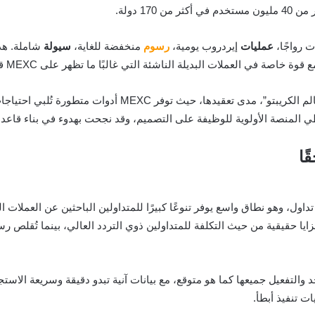
1 دولة.
ت رواجًا،
عمليات
إيردروب يومية،
رسوم
منخفضة للغاية،
سيولة
شاملة. هذ
قد لا يعكس جوهر المنصة، وهو “طريقك الأسهل إلى عالم الكريبتو
عطي المنصة الأولوية للوظيفة على التصميم، وقد نجحت بهدوء في بناء قا
صة التداول الفوري MEXC أكثر من 3,000 زوج تداول، وهو نطاق واسع يوفر تنوعًا كبيرًا للمتداولين ال
لتفعيل جميعها كما هو متوقع، مع بيانات آنية تبدو دقيقة وسريعة الاستجاب
ت تنفيذ أبطأ.