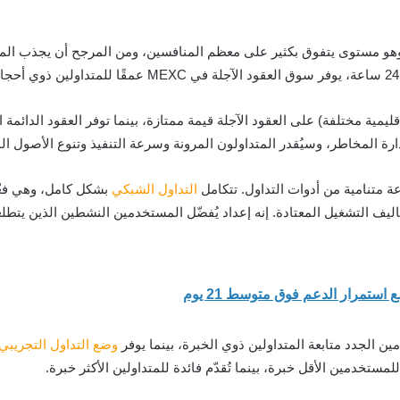
غة 0.02% (قد تُطبق رسوم إقليمية مختلفة) على العقود الآجلة قيمة ممتازة، بينما توفر العقو
دارة المخاطر، وسيُقدر المتداولون المرونة وسرعة التنفيذ وتنوع الأصول الم
 متنامية من أدوات التداول. تتكامل
التداول الشبكي
بشكل كامل، وهي فعّ
ليف التشغيل المعتادة. إنه إعداد يُفضّل المستخدمين النشطين الذين يتطلع
ن الجدد متابعة المتداولين ذوي الخبرة، بينما يوفر
وضع التداول التجريبي
ستخدمين الأقل خبرة، بينما تُقدّم فائدة للمتداولين الأكثر خبرة.