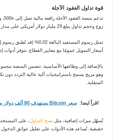
قوة تداول العقود الآجلة
زوج وحجم تداول يبلغ 29 مليار دولار أمريكي على مدار 24 ساعة، يوفر سوق العقود الآجلة في MEXC عمقًا للمتداولين ذوي أحجام التداول الكبيرة.
تمثل رسوم المستفيد البال
أسعار التمويل عمومًا مع معايير القطاع. تتوفر أدوات إ
بالإضافة إلى وظائفها الأساسية، تتضمن المنصة مجموعة
وهو مزيج يسمح باستراتيجيات آلية عالية التردد دون تكا
المتقلبة.
اقرأ ايضا:
سعر Bitcoin يستهدف 90 ألف دولار مع استمرار الدعم فوق متوسط 21 يوم
تُسهّل ميزات إضافية، مثل
نسخ التداول
، على المستخدمي
حقيقية. تُساعد هذه الأدوات على تقليل عوائق الدخول للم