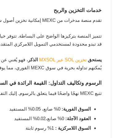
خدمات التخزين والربح
تقدم منصة مدخرات من MEXC إمكانية تخزين أصول شائعة مثل BTC وETH وSOL بسهولة، مع معدلات فائدة سنوية تنافسية، دون الحاجة إلى محافظ خارجية أو تفاعل مع عقود ذكية.
تتميز المنصة بتركيزها الواضح على البساطة. تتوفر خ
قد تبدو محدودة لمستخدمي التمويل اللامركزي المتقدمين
يستحق
تخزين SOL عبر MXSOL
الذكر
يُمكنهم تداوله بحرية في سوق MEXC الفوري، مما يوفر عائدًا ومرونة. على الرغم من أنه لا يُحاكي تمامًا مزايا التخزين المحلي، إلا أنه يُوفر بديلاً عمليًا للمستخدمين العاديين.
الرسوم وتكاليف التداول: القيمة الرائدة في الس
تتبع MEXC نهجًا واضحًا فيما يتعلق بالرسوم. إليك التفاصيل:
السوق الفورية:
0% صانع، 0.05% المستفيد
العقود الآجلة:
0% صانع،0.02% المستفيد
السوق اللامركزية :
1% رسوم ثابتة