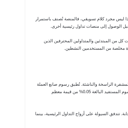
ا ليس مجرد كلام تسويقي، فالمنصة تُصنف باستمرار
”، مدى تعقيدها، حيث توفر MEXC أدوات متطورة تُلبي احتياجات كل من المبتدئين والمتداولين المحترفين الذين
عدة مخلصة من المستخدمين النشطين.
باحثين عن العملات المشفرة الراسخة والناشئة. تُطبق رسوم صانع العملة
صفرًا باستمرار على أزواج التداول الشائعة، مما يوفر مزايا حقيقية من حيث التكلفة للمتداولين ذوي التردد العالي، بينما تُقلص رسوم المستفيد البالغة 0.05% من قيمة معظم
ة. تتدفق السيولة على أزواج التداول الرئيسية، بينما