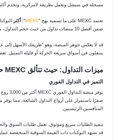
مسجلة في سيشل وتعمل بطريقة لامركزية، وتخدم أكثر من 40 مليون مستخدم في أكثر من 70
تعتمد MEXC على ما تسميه نهج “
MEXC
“:
أكثر
التوكنا
ضمن أفضل 10 منصات تداول من حيث حجم التداول، مع قوة خاصة في العملات البديلة الناشئة التي غالبًا ما تظهر على MEXC قبل الوصول إلى منصات تداول رئيسية أخرى.
يتنقلون في أسواق سريعة الحركة أو قليلة التمثيل. ت
ميزات التداول: حيث تتألق MEXC حقًا
التميز في التداول الفوري
توفر من
المنافسين الرئيسيين.
تنفيذ الطلبات سريع وموثوق. تعمل طلبات السوق والحد وا
قد تشهد التوكنات ذات القيمة السوقية المنخفضة عمليا