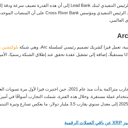
رحّب قادة البنوك المشاركة بهذه الخطوة، حيث أشار الرئيس التنفيذي لبنك nk
حديثة للمجتمعات المستهدفة. وفي السياق نفسه، شدد الرئي
 العالمي.
مل فيزا كشريك تصميم رئيسي لسلسلة Arc، وهي شبكة
بلوكتشين
المتوقع أن تستخدم فيزا هذه السلسلة في تسوية USDC مستقبلًا، إضافة إلى تشغيل عقدة تحقق عند إطلاق ال
ستخدام عملة مستقرة. وخلال هذه الفترة، شملت التجارب أسواقًا في أميركا
رقمية