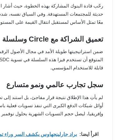
معًا تمثل الأساس لمستقبل انتقال القيمة على المستوى
تعميق الشراكة مع Circle وسلسلة Arc
ضمن استراتيجيتها طويلة الأمد في مجال الأصول الرقمية، تع
قابلة للاستخدام المؤسسي.
سجل تجارب عالمي ونمو متسارع
أوائل شبكات الدفع الكبرى التي تنفذ تسويات فعلية با
وإفريقيا، ليصل حجم التسويات الشهرية بحلول نوفمبر 2025 إلى معدل سنوي يقارب 3.5 مليار دولار، ما يعكس تسارع وتيرة التبني المؤسسي.
اقرأ ايضا:
براد جارلينجهاوس يكشف السر وراء تميز XRP عن باقي العملات ال