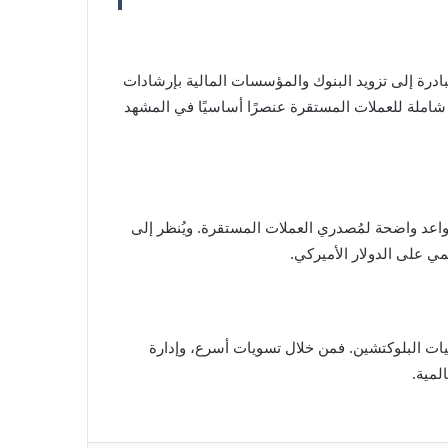
المستقرة. وتهدف هذه المبادرة إلى تزويد البنوك والمؤسسات المالية بإرشادات
 شاملة للعملات المستقرة عنصرًا أساسيًا في المشهد
همة داخل الولايات المتحدة، أبرزها إقرار قانون GENIUS في يوليو 2025، والذي وضع قواعد واضحة لمُصدري العملات المستقرة. ويُنظر إلى
مي على الدولار الأميركي.
قليدية مع تقنيات البلوكتشين. فمن خلال تسويات أسرع، وإدارة
لمية.