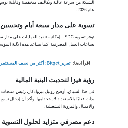
الشبكة من سرعة عالية وتكاليف منخفضة وقابلية توسع ك
عام 2026.
تسوية على مدار سبعة أيام وتحسين إ
توفر تسوية USDC إمكانية تنفيذ العمليا
بساعات العمل المصرفية. كما تساعد هذه الآلية المؤسس
اقرأ ايضا:
تقرير Bitget: أكثر من نصف المستثمرين الأفراد يجمعون بين الأسهم والعملات الرقمية
رؤية فيزا لتحديث البنية المالية
في هذا السياق، أوضح روبيل بيروادكار، رئيس منتجات ا
والامتثال والمرونة التشغيلية.
دعم مصرفي متزايد لحلول التسوية ا