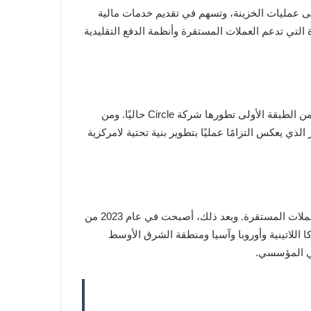
Lead Ba إلى أن هذه القدرة تضيف سرعة ودقة إلى عمليات الخزينة، وتسهم في تقديم خدمات مالية
س التنفيذي ومؤسس Cross River Bank على أن المنصات الموحدة التي تدعم العملات المستقرة وأنظمة الدفع التقليدية
من الطبقة الأولى تطورها شركة Circle حاليًا. ومن
شبكة رسميًا، الأمر الذي يعكس التزامًا عمليًا بتطوير بنية تحتية لامركزية
لم يأتِ هذا الإطلاق نتيجة قرار مفاجئ، بل استند إلى تجارب متراكمة بدأت منذ عام 2021، حين اختبرت فيزا لأول مرة تسويات العملات المستقرة. وبعد ذلك، أصبحت في عام 2023 من
 اللاتينية وأوروبا وآسيا ومنطقة الشرق الأوسط