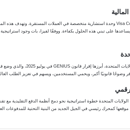
مالية
بالتزامن مع هذا التوسع، أطلقت Visa Consulting & Analytics وحدة استشارية متخصصة في العملات 
اعدها على تبني هذه الحلول بكفاءة. ووفقًا لفيزا، بات وجود استراتيجية
حدة
يترافق هذا التحول مع تطورات تنظيمية م
وفر وضوحًا قانونيًا أكبر، ويحمي المستخدمين، ويسهم في تعزيز الطلب العال
لرقمي
إطلاق تسوية USDC من فيزا داخل الولايات المتحدة خطوة استراتيجية نحو دمج أنظمة الدفع الت
خ موقعها كمحرك رئيسي في الجيل الجديد من البنية التحتية للمدفوعات العا