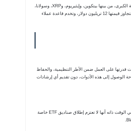
ورغم هذا التشكيك الصريح، سمحت Vanguard لعملائها بالوصول إلى صناديق استثمارية متداولة مرتبطة بعدد من العملات الرقمية الكبرى، من بينها بيتكوين، وإيثيريوم، وXRP، وسولانا،
واضعة هذه الأدوات ضمن إطار المنتجات الاستثمارية المنظمة، جنبًا إلى جنب مع أصول تقليدية مثل الذهب. وتدير الشركة أصولًا تتجاوز قيمتها 12 تريليون دولار، وتخدم قاعدة عملاء
محدود، بحسب أمريكس، إلى الأداء الذي أظهرته صناديق بيتكوين الفورية منذ إطلاقها مطلع عام 2024، إذ أثبتت قدرتها على العمل ضمن الأطر التنظيمية، والحفاظ
ة الوصول إلى هذه الأدوات، دون تقديم أي إرشادات
ويُنظر إلى هذه الخطوة على أنها تراجع جزئي عن موقف تاريخي اتسم بالرفض التام للعملات المشفرة، غير أن Vanguard أكدت في الوقت ذاته أنها لا تعتزم إطلاق صناديق ETF خاصة