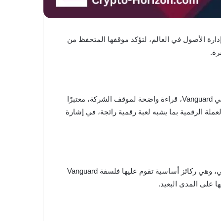
تقليدية تجاه العملات الرقمية، عادت شركة Vanguard، إحدى أكبر شركات إدارة الأصول في العالم، لتؤكد موقفها المتحفظ من
رة.
وخلال مؤتمر Bloomberg ETFs in Depth الذي استضافته مدينة نيويورك، قدّم جون أمريكس، الرئيس العالمي للاستثمار الكمي في Vanguard، قراءة واضحة لموقف الشركة، معتبرًا
لعملة الرقمية بما يشبه لعبة رقمية رائجة، في إشارة
وأشار المسؤول التنفيذي إلى أن بيتكوين تفتقر إلى عناصر جوهرية مثل التدفقات النقدية، والدخل المنتظم، وآليات النمو التراكمي، وهي ركائز أساسية تقوم عليها فلسفة Vanguard
ا على المدى البعيد.