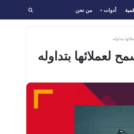
مية
أدوات
من نحن
بحث
عن
ئها بتداوله
ح لعملائها بتداوله