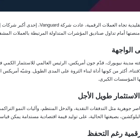
في مشهد يعكس التردد المزمن للمؤسسات المالية ال
منصتها أمام تداول صناديق المؤشرات المتداولة المرتبطة بالعملات المشف
 الواجهة
قتناء، أكثر من كونها أداة لبناء الثروة على المدى الطويل. وشبّه أمريكس ا
يها المؤسسات الكبرى.
 الاستثمار طويل الأجل
بلوكشين، بصيغتها الحالية، على توليد قيمة اقتصادية مستدامة يمكن قياسه
رقمية رغم التحفظ