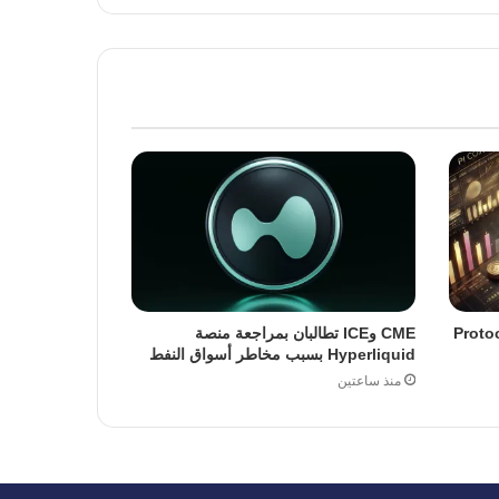
ة ترقية Protocol 23
CME وICE تطالبان بمراجعة منصة
Hyperliquid بسبب مخاطر أسواق النفط
منذ ساعتين