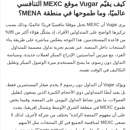
كيف يقيّم Vugar موقع MEXC التنافسي
عالميًا، وما طموحها في منطقة MENA؟
يرى Vugar أن MEXC تحتل موقعًا تنافسيًا فريدًا عالميًا، وذلك بسبب
تركيزها الواضح على المتداولين الأفراد، إذ يشكّل هؤلاء أكثر من 99%
من قاعدة المستخدمين. هذا التوجه ينعكس مباشرة على طريقة بناء
المنتجات داخل المنصة، عبر تقديم تجربة تداول مصممة للمتداول
الفرد، مع ميزتين أساسيتين: الإدراج المبكر لعملات جديدة، وسياسة
التداول دون رسوم، ما يمنح المستخدم ميزة الوصول المبكر وتقليل
التكاليف في الوقت نفسه.
ويؤكد Vugar أن التداول دون رسوم لا يخدم صغار المستثمرين فقط،
بل يفيد أيضًا المتداولين ذوي الأحجام الكبيرة الذين يسعون لتقليل
العمولات، ما يعزز نشاط التداول اليومي على المنصة. وفيما يخص
طموح MEXC في منطقة الشرق الأوسط وشمال إفريقيا، يشدد
على أن مفهوم “المنصة الرائدة” يختلف من شركة لأخرى، لذلك لا
تسعى MEXC لمنافسة الجميع في كل المنتجات مثل الأسهم
المرمّزة، بل تركز على كونها منصة “Crypto-native” تقدم تجربة