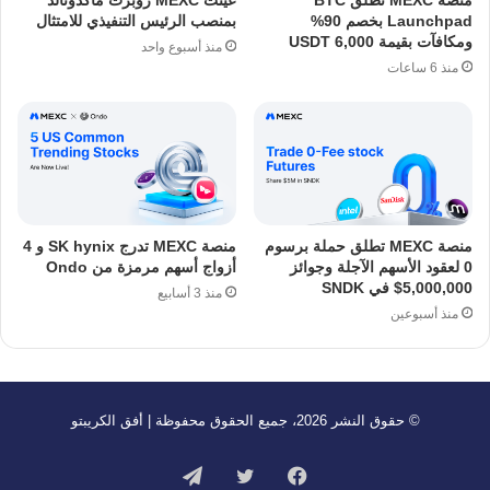
منصة MEXC تطلق BTC
عينت MEXC روبرت ماكدونالد
Launchpad بخصم 90%
بمنصب الرئيس التنفيذي للامتثال
ومكافآت بقيمة 6,000 USDT
منذ أسبوع واحد
منذ 6 ساعات
منصة MEXC تطلق حملة برسوم
منصة MEXC تدرج SK hynix و 4
0 لعقود الأسهم الآجلة وجوائز
أزواج أسهم مرمزة من Ondo
5,000,000$ في SNDK
منذ 3 أسابيع
منذ أسبوعين
© حقوق النشر 2026، جميع الحقوق محفوظة | أفق الكريبتو
فيسبوك
تويتر
تيلقرام