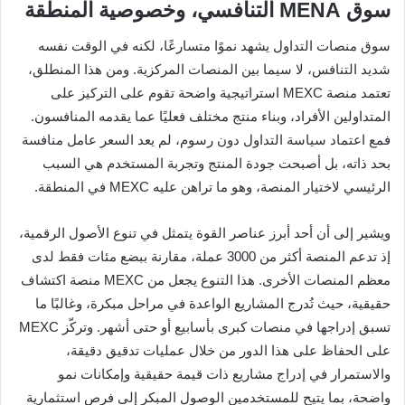
سوق MENA التنافسي، وخصوصية المنطقة
سوق منصات التداول يشهد نموًا متسارعًا، لكنه في الوقت نفسه
شديد التنافس، لا سيما بين المنصات المركزية. ومن هذا المنطلق،
تعتمد منصة MEXC استراتيجية واضحة تقوم على التركيز على
المتداولين الأفراد، وبناء منتج مختلف فعليًا عما يقدمه المنافسون.
فمع اعتماد سياسة التداول دون رسوم، لم يعد السعر عامل منافسة
بحد ذاته، بل أصبحت جودة المنتج وتجربة المستخدم هي السبب
الرئيسي لاختيار المنصة، وهو ما تراهن عليه MEXC في المنطقة.
ويشير إلى أن أحد أبرز عناصر القوة يتمثل في تنوع الأصول الرقمية،
إذ تدعم المنصة أكثر من 3000 عملة، مقارنة ببضع مئات فقط لدى
معظم المنصات الأخرى. هذا التنوع يجعل من MEXC منصة اكتشاف
حقيقية، حيث تُدرج المشاريع الواعدة في مراحل مبكرة، وغالبًا ما
تسبق إدراجها في منصات كبرى بأسابيع أو حتى أشهر. وتركّز MEXC
على الحفاظ على هذا الدور من خلال عمليات تدقيق دقيقة،
والاستمرار في إدراج مشاريع ذات قيمة حقيقية وإمكانات نمو
واضحة، بما يتيح للمستخدمين الوصول المبكر إلى فرص استثمارية