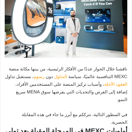
ناقشنا خلال الحوار عددًا من الأفكار الرئيسية، من بينها مكانة منصة
MEXC التنافسية عالميًا، سياسة
التداول
دون
رسوم
، مستقبل تداول
العقود الآجلة
، وأسباب تركيز المنصة على المستخدمين الأفراد،
إضافة إلى الفرص والتحديات التي يفرضها سوق MENA سريع
النمو.
في السطور التالية، نترككم مع أبرز ما جاء في هذه المقابلة
الحصرية.
أولويات MEXC في المرحلة المقبلة بعد تولي