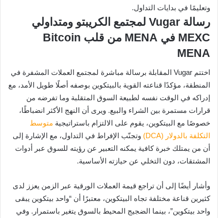
وتعليمًا في بدايات التداول.
رسالة Vugar لمجتمع الكريبتو ومتداولي
MEXC في MENA من قلب Bitcoin
MENA
اختتم Vugar المقابلة برسالة مباشرة لمجتمع العملات المشفرة في
المنطقة، مؤكدًا قناعته القوية بالبيتكوين بوصفه أصلًا طويل الأمد، مع
إدراكه في الوقت نفسه لطبيعة السوق المتقلبة وما تفرضه من
قرارات مستمرة بين الشراء والبيع. ويرى أن النهج الأكثر انضباطًا،
خصوصًا مع البيتكوين، يقوم على الالتزام باستراتيجية
متوسط
التكلفة بالدولار (DCA)
وتجنّب الإفراط في التداول، مع الإشارة إلى
أن من يمتلك خبرة كافية يمكنه التعبير عن رؤيته للسوق عبر أدوات
المشتقات، دون التخلي عن حيازته الأساسية.
وأشار أيضًا إلى أن تراجع قيمة العملات الورقية عبر الزمن يعزز لدى
كثيرين قناعة مختلفة تجاه البيتكوين، معتبرًا أن “واحد بيتكوين يبقى
واحد بيتكوين”، بينما الضجيج المحيط بالسوق يتغير باستمرار. وفي