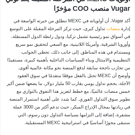
Vugar منصب COO مؤخرًا
أكد Vugar، أن أولوياته في MEXC تنطلق من خبرته الواسعة في
إدارة
منصات
تداول كبرى، حيث تركز المرحلة المقبلة على التوسع
في أسواق نمو رئيسية تشمل تركيا، ودول رابطة الدول المستقلة،
وأوروبا الشرقية، وأمريكا اللاتينية، مع السعي لتحقيق نمو سريع
ومستدام في هذه المناطق. إلى جانب ذلك، تحظى الجوانب
التنظيمية والامتثال وبناء السياسات الداخلية بأهمية كبيرة، مستفيدًا
من تجارب ناجحة سابقة لدفع المنصة نحو مكانة عالمية أقوى.
وأوضح أن MEXC تحتل بالفعل موقعًا متقدمًا في سوق العقود
الآجلة، بحجم تداول يومي يقارب 50 مليار دولار، ما يضعها ضمن أكبر
خمس منصات عالميًا، مع خطط لتعزيز هذا التفوق بالتوازي مع
تطوير سوق التداول الفوري. كما شدد على أهمية استمرار المنصة
في ريادتها بمجال الإدراج المبكر، حيث تدعم أكثر من 3000 عملة
مشفرة، إضافة إلى التزامها بسياسة التداول دون رسوم، التي
ستبقى محورًا أساسيًا في استراتيجية MEXC المستقبلية.