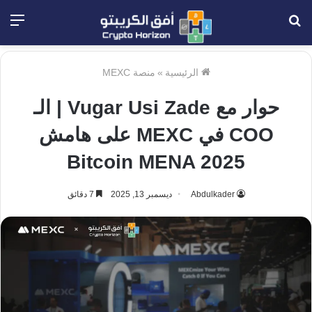
بحث
الق
عن
الرئيسية
»
منصة MEXC
حوار مع Vugar Usi Zade | الـ
COO في MEXC على هامش
Bitcoin MENA 2025
Abdulkader
ديسمبر 13, 2025
7 دقائق