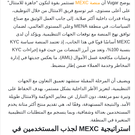
يوضح Vugar أن
منصة MEXC
تستثمر بقوة لتكون “جاهزة للامتثال”
على أعلى مستوى، عبر توسيع فريق الامتثال من خلال التوظيف،
وبناء قدرات داخلية أكثر صلابة، إلى جانب العمل الوثيق مع صناع
السياسات، في منطقة MENA وعلى المستوى العالمي، لضمان
توافق نهج المنصة مع توقعات الجهات التنظيمية. ويؤكد أن لدى
MEXC أساسًا قويًا في هذا الجانب، إذ تعتمد المنصة سياسة KYC
بنسبة 100%، وتعد من أبرز المنصات من حيث قوة إجراءات KYC
وعمليات مكافحة غسل الأموال (AML)، ما يعكس جديتها في إدارة
المخاطر وخدمة العملاء ضمن إطار منضبط.
ويضيف أن المرحلة المقبلة ستشهد تعميق التعاون مع الجهات
التنظيمية، لتعزيز الأطر الداخلية بشكل مستمر، بهدف الحفاظ على
وتيرة نمو مرتفعة، دون التنازل عن معايير الحوكمة والامتثال طويلة
الأمد. والنتيجة المستهدفة، وفقًا له، هي تقديم منتج أكثر متانة يخدم
المستخدمين بعدالة وشفافية، وبما ينسجم مع المتطلبات التنظيمية
المتغيرة في المنطقة.
استراتيجية MEXC لجذب المستخدمين في