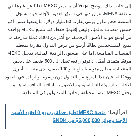
إلى جانب ذلك، يوضح Vugar أن ما يميز MEXC فعليًا عن غيرها في
منطقة MENA، هو ريادتها في سوق العقود الآجلة، حيث تسجل
المنصة حجم تداول يومي يقارب 50 مليار دولار، ما يضعها ضمن أكبر
خمس منصات عالميًا، وليس إقليميًا فقط. كما تتمتع MEXC بواحدة
من أوسع قوائم الأصول الرقمية، مع أكثر من 3000 عملة مدرجة، ما
يمنح المستخدمين نطاقًا أوسع من فرص التداول مقارنة بمعظم
المنصات المنافسة. أما على مستوى الرافعة المالية، فتحتل MEXC
موقعًا متقدمًا أيضًا، إذ توفر رافعة تصل إلى 500 ضعف على بعض
المنتجات، مقابل متوسط يبلغ نحو 100 ضعف لدى منصات أخرى.
ووفقًا له، فإن هذا المزيج من التداول دون رسوم، والريادة في العقود
الآجلة، والسيولة العالية، وتنوع الأصول، والرافعة التنافسية، هو ما
يجعل MEXC منصة مختلفة وجاذبة للمتداولين في المنطقة.
اقرأ ايضا:
منصة MEXC تطلق حملة برسوم 0 لعقود الأسهم
الآجلة وجوائز 5,000,000$ في SNDK