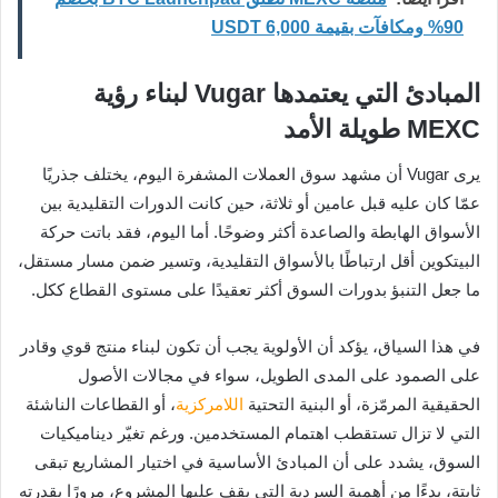
90% ومكافآت بقيمة 6,000 USDT
المبادئ التي يعتمدها Vugar لبناء رؤية
MEXC طويلة الأمد
يرى Vugar أن مشهد سوق العملات المشفرة اليوم، يختلف جذريًا
عمّا كان عليه قبل عامين أو ثلاثة، حين كانت الدورات التقليدية بين
الأسواق الهابطة والصاعدة أكثر وضوحًا. أما اليوم، فقد باتت حركة
البيتكوين أقل ارتباطًا بالأسواق التقليدية، وتسير ضمن مسار مستقل،
ما جعل التنبؤ بدورات السوق أكثر تعقيدًا على مستوى القطاع ككل.
في هذا السياق، يؤكد أن الأولوية يجب أن تكون لبناء منتج قوي وقادر
على الصمود على المدى الطويل، سواء في مجالات الأصول
الحقيقية المرمّزة، أو البنية التحتية
اللامركزية
، أو القطاعات الناشئة
التي لا تزال تستقطب اهتمام المستخدمين. ورغم تغيّر ديناميكيات
السوق، يشدد على أن المبادئ الأساسية في اختيار المشاريع تبقى
ثابتة، بدءًا من أهمية السردية التي يقف عليها المشروع، مرورًا بقدرته