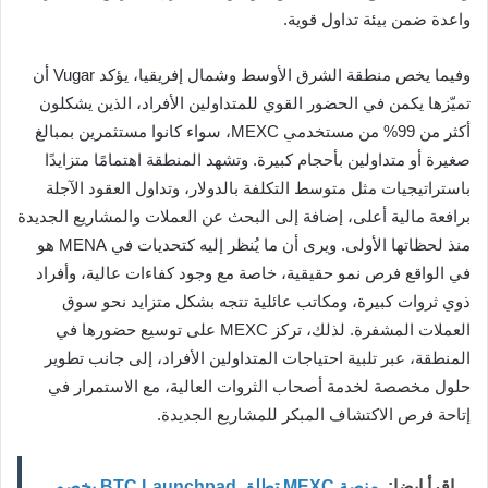
واعدة ضمن بيئة تداول قوية.
وفيما يخص منطقة الشرق الأوسط وشمال إفريقيا، يؤكد Vugar أن
تميّزها يكمن في الحضور القوي للمتداولين الأفراد، الذين يشكلون
أكثر من 99% من مستخدمي MEXC، سواء كانوا مستثمرين بمبالغ
صغيرة أو متداولين بأحجام كبيرة. وتشهد المنطقة اهتمامًا متزايدًا
باستراتيجيات مثل متوسط التكلفة بالدولار، وتداول العقود الآجلة
برافعة مالية أعلى، إضافة إلى البحث عن العملات والمشاريع الجديدة
منذ لحظاتها الأولى. ويرى أن ما يُنظر إليه كتحديات في MENA هو
في الواقع فرص نمو حقيقية، خاصة مع وجود كفاءات عالية، وأفراد
ذوي ثروات كبيرة، ومكاتب عائلية تتجه بشكل متزايد نحو سوق
العملات المشفرة. لذلك، تركز MEXC على توسيع حضورها في
المنطقة، عبر تلبية احتياجات المتداولين الأفراد، إلى جانب تطوير
حلول مخصصة لخدمة أصحاب الثروات العالية، مع الاستمرار في
إتاحة فرص الاكتشاف المبكر للمشاريع الجديدة.
اقرأ ايضا:
منصة MEXC تطلق BTC Launchpad بخصم