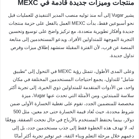
منتجات وميزات جديدة قادمة في MEXC
يشير Vugar إلى أنه منذ توليه منصب المدير التنفيذي للعمليات قبل
نحو أسبوعين فقط، بدأت MEXC العمل بالفعل على حزمة منتجات
جديدة وأفكار تطويرية متعددة، مع تركيز واضح على توسيع وتحسين
التجربة الموجهة للمتداولين الأفراد. ويدعو المستخدمين إلى متابعة
المنصة عن قرب، لأن الفترة المقبلة ستشهد إطلاق ميزات وفرص
تداول جديدة.
وعلى المدى الأطول، تتمثل رؤية MEXC في التحول إلى “تطبيق
شامل” للتداول، يجمع احتياجات المستخدمين المختلفة في مكان
واحد، من الأدوات المتقدمة للمتداولين ذوي الخبرة، إلى تجربة أكثر
سلاسة للمبتدئين. ومن الأمثلة التي تحدث عنها Vugar، ميزة
مخصصة للمنضمين الجدد، تقوم على تغطية الخسارة الأولى ضمن
شروط محددة، حيث تُعاد قيمة الخسارة حتى حد معين، مثل 500
دولار، بينما يحتفظ المستخدم بالأرباح في حال نجحت الصفقة. ووفقًا
له، لا تهدف هذه الخطوة فقط إلى جذب مستخدمين جدد، بل إلى
دعمهم خلال مرحلة التعلم وبناء الثقة، عبر توفير تجربة أكثر أمانًا