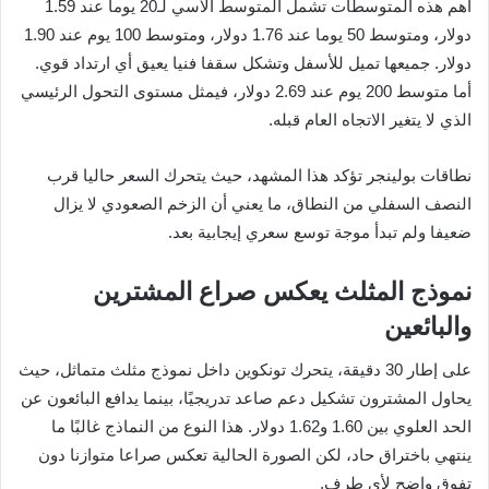
أهم هذه المتوسطات تشمل المتوسط الأسي لـ20 يوما عند 1.59
دولار، ومتوسط 50 يوما عند 1.76 دولار، ومتوسط 100 يوم عند 1.90
دولار. جميعها تميل للأسفل وتشكل سقفا فنيا يعيق أي ارتداد قوي.
أما متوسط 200 يوم عند 2.69 دولار، فيمثل مستوى التحول الرئيسي
الذي لا يتغير الاتجاه العام قبله.
نطاقات بولينجر تؤكد هذا المشهد، حيث يتحرك السعر حاليا قرب
النصف السفلي من النطاق، ما يعني أن الزخم الصعودي لا يزال
ضعيفا ولم تبدأ موجة توسع سعري إيجابية بعد.
نموذج المثلث يعكس صراع المشترين
والبائعين
على إطار 30 دقيقة، يتحرك تونكوين داخل نموذج مثلث متماثل، حيث
يحاول المشترون تشكيل دعم صاعد تدريجيًا، بينما يدافع البائعون عن
الحد العلوي بين 1.60 و1.62 دولار. هذا النوع من النماذج غالبًا ما
ينتهي باختراق حاد، لكن الصورة الحالية تعكس صراعا متوازنا دون
تفوق واضح لأي طرف.