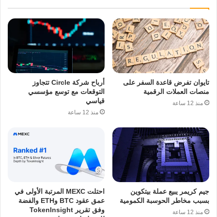
تايوان تفرض قاعدة السفر على
أرباح شركة Circle تتجاوز
منصات العملات الرقمية
التوقعات مع توسع مؤسسي
قياسي
منذ 12 ساعة
منذ 12 ساعة
جيم كريمر يبيع عملة بيتكوين
احتلت MEXC المرتبة الأولى في
بسبب مخاطر الحوسبة الكمومية
عمق عقود BTC وETH والفضة
وفق تقرير TokenInsight
منذ 12 ساعة