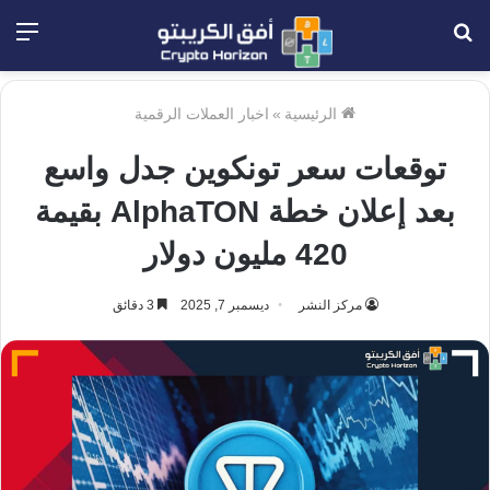
بحث
الق
عن
الرئيسية
»
اخبار العملات الرقمية
توقعات سعر تونكوين جدل واسع
بعد إعلان خطة AlphaTON بقيمة
420 مليون دولار
مركز النشر
ديسمبر 7, 2025
3 دقائق