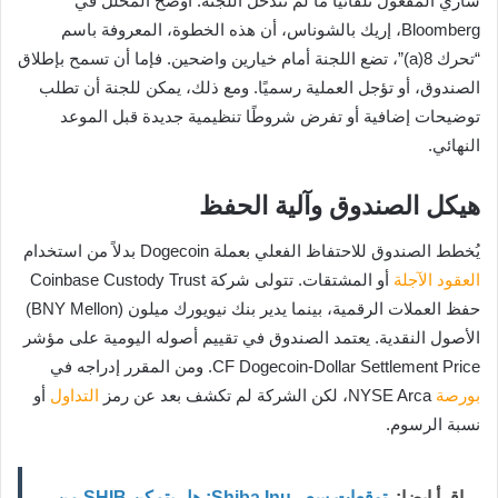
ساري المفعول تلقائيًا ما لم تتدخل اللجنة. أوضح المحلل في
Bloomberg، إريك بالشوناس، أن هذه الخطوة، المعروفة باسم
“تحرك 8(a)”، تضع اللجنة أمام خيارين واضحين. فإما أن تسمح بإطلاق
الصندوق، أو تؤجل العملية رسميًا. ومع ذلك، يمكن للجنة أن تطلب
توضيحات إضافية أو تفرض شروطًا تنظيمية جديدة قبل الموعد
النهائي.
هيكل الصندوق وآلية الحفظ
يُخطط الصندوق للاحتفاظ الفعلي بعملة Dogecoin بدلاً من استخدام
العقود الآجلة
أو المشتقات. تتولى شركة Coinbase Custody Trust
حفظ العملات الرقمية، بينما يدير بنك نيويورك ميلون (BNY Mellon)
الأصول النقدية. يعتمد الصندوق في تقييم أصوله اليومية على مؤشر
CF Dogecoin-Dollar Settlement Price. ومن المقرر إدراجه في
بورصة
NYSE Arca، لكن الشركة لم تكشف بعد عن رمز
التداول
أو
نسبة الرسوم.
اقرأ ايضا:
توقعات سعر Shiba Inu: هل يتمكن SHIB من