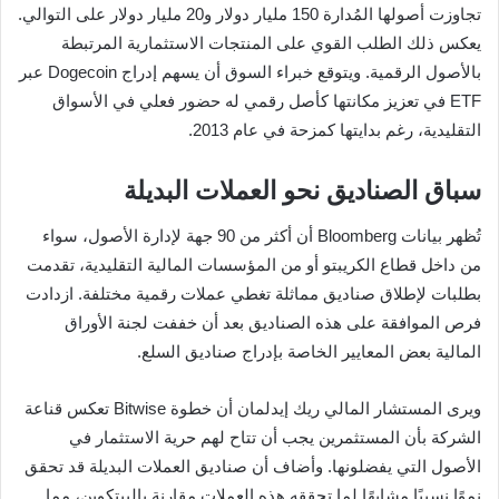
تجاوزت أصولها المُدارة 150 مليار دولار و20 مليار دولار على التوالي.
يعكس ذلك الطلب القوي على المنتجات الاستثمارية المرتبطة
بالأصول الرقمية. ويتوقع خبراء السوق أن يسهم إدراج Dogecoin عبر
ETF في تعزيز مكانتها كأصل رقمي له حضور فعلي في الأسواق
التقليدية، رغم بدايتها كمزحة في عام 2013.
سباق الصناديق نحو العملات البديلة
تُظهر بيانات Bloomberg أن أكثر من 90 جهة لإدارة الأصول، سواء
من داخل قطاع الكريبتو أو من المؤسسات المالية التقليدية، تقدمت
بطلبات لإطلاق صناديق مماثلة تغطي عملات رقمية مختلفة. ازدادت
فرص الموافقة على هذه الصناديق بعد أن خففت لجنة الأوراق
المالية بعض المعايير الخاصة بإدراج صناديق السلع.
ويرى المستشار المالي ريك إيدلمان أن خطوة Bitwise تعكس قناعة
الشركة بأن المستثمرين يجب أن تتاح لهم حرية الاستثمار في
الأصول التي يفضلونها. وأضاف أن صناديق العملات البديلة قد تحقق
نموًا نسبيًا مشابهًا لما تحققه هذه العملات مقارنة بالبيتكوين، مما