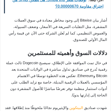
اختراق مقاومة 0.00000670؟
أشار بيان Bitwise إلى وجود مخاطر معتادة في سوق العملات
المشفرة، مثل التقلبات السريعة في الأسعار، وضعف السيولة،
والغموض التنظيمي. كما لم تُعلن الشركة حتى الآن عن قيمة رأس
المال الأولي للصندوق.
دلالات السوق وأهميته للمستثمرين
في حال تمت الموافقة على الإطلاق، سيصبح Dogecoin ثالث عملة
رقمية تُدرج في صناديق تداول مباشرة في الولايات المتحدة بعد
Bitcoin وEthereum. تعكس هذه الخطوة توسعًا في الاهتمام
المؤسسي بالعملات الرقمية البديلة، خاصة مع تزايد الطلب على
أدوات استثمار منظمة توفر تعرضًا مباشرًا للأصول المشفرة دون
الحاجة إلى إدارتها يدويًا.
شهدت صناديق
البيتكوين
والإيثيريوم نجاحًا ملحوظًا منذ إطلاقها. فقد