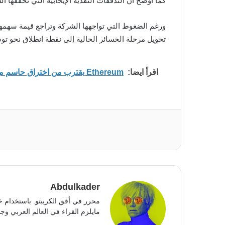
كما أوضح أن التدفقات النقدية الإيجابية التي تحققها 
تحويل مرحلة الخسائر الحالية إلى نقطة انطلاق نحو تو
اقرأ ايضا:
Ethereum يقترب من اختراق حاسم مع تزايد الضغط قرب مستوى 2400 دولار
Abdulkader
محرر في أفق الكريبتو. باستخدام خ
مايلزم القراء في العالم العربي وجمي