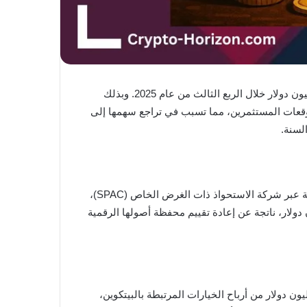
سجلت شركة Trump Media and Technology Group (DJT)، التابعة للرئيس الأمريكي دونالد ترامب، خسائر جديدة بلغت 54.8 مليون دولار خلال الربع الثالث من عام 2025. وبذلك
أصولًا تتجاوز 3.1 مليار دولار، فإن نتائجها جاءت دون توقعات المستثمرين، مما تسبب في تراجع سهمها إلى
أوضحت الشركة أن جزءًا كبيرًا من خسائرها يعود إلى تكاليف قانونية مرتفعة تجاوزت 20 مليون دولار، نتيجة عملية الاندماج الطويلة عبر شركة الاستحواذ ذات الغرض الخاص (SPAC)،
ن بين الأطول في تاريخ هذا النوع من الصفقات. كما تكبدت الشركة خسائر محاسبية غير نقدية بقيمة 54 مليون دولار، ناتجة عن إعادة تقييم محفظة أصولها الرقمية
اء السلبي العام، أكدت الشركة أن استراتيجيتها في الاستثمار بالبيتكوين حققت نتائج إيجابية محدودة. فقد سجلت 15.3 مليون دولار من أرباح الخيارات المرتبطة بالبيتكوين،