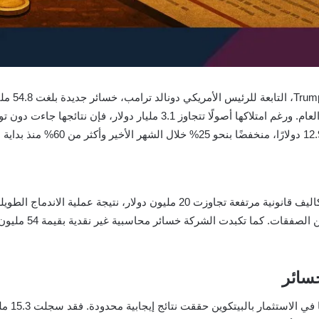
تواصل الشركة سلسلة الخسائر التي ترافقها منذ بداية العام. ورغم امتلاكها 
التي وُصفت بأنها م
خسائر
رغم الأد