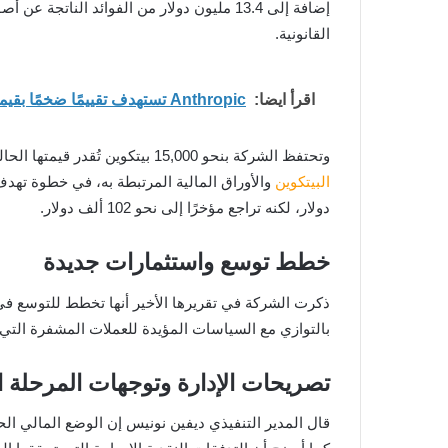
إضافة إلى 13.4 مليون دولار من الفوائد ال
القانونية.
اقرأ ايضا:
Anthropic تستهدف تقييمًا ضخمًا بقيمة 900 مليار دولار مع اشتداد المنافسة مع OpenAI
وتحتفظ الشركة بنحو 15,000 بيتكوين تُقدر قيمتها الحالية بحوالي 1.5 مليار دولار، أي ما يقارب نصف إجمالي أصولها. وكانت قد أعلنت في يوليو الماضي عن شراء 2 مليار دولار من
البيتكوين
دولار، لكنه تراجع مؤخرًا إلى نحو 102 ألف دولار.
خطط توسع واستثمارات جديدة
ذكرت الشركة في تقريرها الأخير أنها تخطط للتوسع في
بالتوازي مع السياسات المؤيدة للعملات المشفرة التي 
تصريحات الإدارة وتوجهات المرحلة ا
قال المدير التنفيذي ديفين نونيس إن الوضع المالي ا