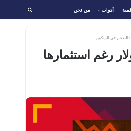
مية
أدوات
من نحن
بحث
عن
يا تتجاوز 54 مليون دولار رغم استثمارها