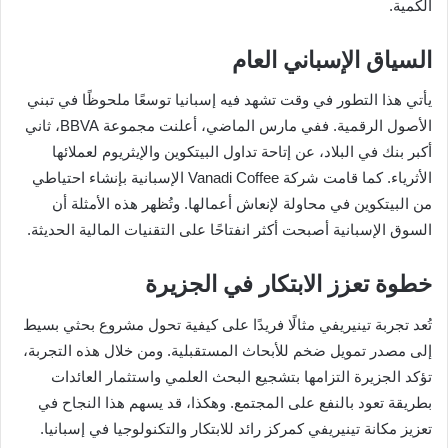
الكمية.
السياق الإسباني العام
يأتي هذا التطور في وقت تشهد فيه إسبانيا توسعًا ملحوظًا في تبني
الأصول الرقمية. ففي مارس الماضي، أعلنت مجموعة BBVA، ثاني
أكبر بنك في البلاد، عن إتاحة تداول البيتكوين والإيثريوم لعملائها
الأثرياء. كما قامت شركة Vanadi Coffee الإسبانية بإنشاء احتياطي
من البيتكوين في محاولة لإنعاش أعمالها. وتُظهر هذه الأمثلة أن
السوق الإسبانية أصبحت أكثر انفتاحًا على التقنيات المالية الحديثة.
خطوة تعزز الابتكار في الجزيرة
تُعد تجربة تينيريفي مثالًا فريدًا على كيفية تحول مشروع بحثي بسيط
إلى مصدر تمويل ضخم للأبحاث المستقبلية. ومن خلال هذه التجربة،
تؤكد الجزيرة التزامها بتشجيع البحث العلمي واستثمار العائدات
بطريقة تعود بالنفع على المجتمع. وهكذا، قد يسهم هذا النجاح في
تعزيز مكانة تينيريفي كمركز رائد للابتكار والتكنولوجيا في إسبانيا.