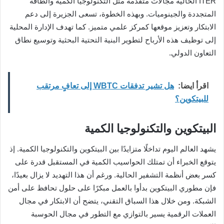
ITER الحالية مجالات متقدمة مثل التكنولوجيا الكمية والطاقة
المتجددة والجينوميات. وبهذه الخطوة، تسعى الجزيرة إلى دعم
الابتكار وتعزيز موقعها كمركز علمي متميز. كما تهدف الإدارة المحلية
إلى توظيف هذه الأرباح لتطوير البنية التحتية البحثية وتوسيع نطاق
التعاون الدولي.
اقرأ ايضا:
هل تشير تدفقات WBTC إلى تعافٍ مرتقب
للبيتكوين؟
البيتكوين والتكنولوجيا الكمية
يشهد العالم اليوم تداخلًا متزايدًا بين البيتكوين والتكنولوجيا الكمية. إذ
يتوقع الخبراء أن تمتلك الحواسيب الكمية في المستقبل قدرة على
كسر بعض أنظمة التشفير الحالية. ورغم أن هذا التهديد لا يزال بعيدًا،
فإن مطوري البيتكوين بدأوا بالعمل مبكرًا على حلول تحافظ على أمن
الشبكة. ومن خلال هذا السباق التقني، يتضح أن الابتكار في مجال
العملات الرقمية يسير بالتوازي مع التطور في مجال الحوسبة