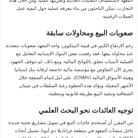
المعهد لاستكشاف التقنيات الحديثة وتجريبها عمليًا. ومن خلال هذه
التجارب، تمكن الباحثون من بناء معرفة عملية حول كيفية عمل
العملات الرقمية.
صعوبات البيع ومحاولات سابقة
رغم الارتفاع الكبير في قيمة البيتكوين، واجه المعهد صعوبات متعددة
عند محاولة بيعها. فقد رفضت بعض البنوك الإسبانية التعامل مع
العملية لأسباب تتعلق باللوائح المالية. ومع ذلك، لم تتوقف الجهود.
يجري الآن التفاوض مع مؤسسة مالية خاضعة لرقابة بنك إسبانيا
وهيئة الأسواق المالية (CNMV)، على أمل إتمام الصفقة خلال
الأشهر المقبلة. وتؤكد هذه الخطوة رغبة السلطات في ضمان
الشفافية وتنفيذ البيع بطريقة قانونية ومنظمة.
توجيه العائدات نحو البحث العلمي
من المقرر أن تُستخدم عائدات البيع في تمويل مشاريع بحثية جديدة
داخل منشآت المعهد في منطقة غراناديلا دي أبونا. تشمل أبحاث