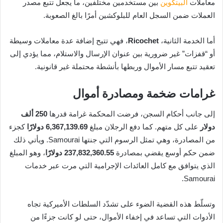
معاملات
البيتكوين
بين مستخدمين مختلفين، ما يجعل تتبع مصدر
العملات ضمن السجل العام للبلوكشين أمرًا بالغ الصعوبة.
أما الخدمة الثانية،
Ricochet
، فهي تتيح إضافة عدة معاملات وسيطة
أو “قفزات” غير ضرورية بين عنوان الإرسال والاستلام، مما يؤدي إلى
تعقيد تتبع مسار الأموال وربطها بأنشطة محتملة غير قانونية.
غرامات ضخمة ومصادرة أموال
إلى جانب أحكام السجن، فرضت المحكمة غرامة قدرها
250 ألف
دولار
على كل متهم. كما دفع الرجلان مبلغ
6,367,139.69 دولارًا
كجزء
من المصادرة، وهي تمثل الرسوم التي جنتها Samourai. ويأتي ذلك
ضمن حكم أوسع يقضي بمصادرة
237,832,360.55 دولارًا
، وهو المبلغ
الذي يتوافق مع كامل العائدات الإجرامية التي مرت عبر خدمات
Samourai.
وتسلّط هذه القضية الضوء على تشدّد السلطات الأميركية تجاه
الأدوات التي تساعد في إخفاء الأموال، حتى لو كانت جزءًا من