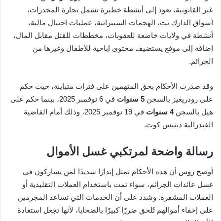
غير القانونية، تعود إلى أنشطة خطيرة تشمل تجارة المخدرات،
أسواق الدارك نت، الهجمات السيبرانية، عمليات احتيال مالية،
أنشطة في ولايات خاضعة للعقوبات، مخططات للقتل مقابل المال،
إضافة إلى موقع يستضيف محتوى إباحية للأطفال وغيرها من
الجرائم.
وقد صدرت الأحكام بحق المتهمين على فترات متباينة، حيث حكم
على رودريغيز بالسجن
5 سنوات
في 6 نوفمبر 2025، بينما حكم على
هيل بالسجن
4 سنوات
في 19 نوفمبر 2025، وذلك أمام القاضية
الفيدرالية دينيس كوت.
رسالة واضحة لمرتكبي غسل الأموال
أوضح روس أن هذه الأحكام تمثل إنذارًا شديدًا لمن يشاركون في
غسل عائدات الجرائم، سواء تمت باستخدام العملات التقليدية أو
العملات المشفرة. وشدد على أن الخدمات التي تساعد المجرمين
على إخفاء أموالهم تُلحق ضررًا كبيرًا بالضحايا، لأنها تجعل استعادة