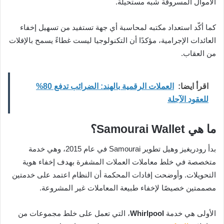
الأموال المسروقة شبه مستحيلة.
كما أكّد استعداد مكتبه لمحاسبة أي جهة تستفيد من تسهيل إخفاء
العائدات الإجرامية، مؤكدًا أن التكنولوجيا ليست غطاءً يسمح بالإفلات
من العقاب.
اقرأ ايضا:
العملات الرقمية بالهند: الضرائب تدفع 80%
للعقود الآجلة
ما هي Samourai Wallet؟
بدأ رودريغيز وهيل تطوير Samourai في عام 2015، وهي خدمة
متخصصة في خلط معاملات العملات المشفرة بهدف إخفاء هوية
التحويلات. وأوضحت إفادات المحكمة أن النظام اعتمد على خدمتين
مصممتين خصيصًا لإخفاء طبيعة المعاملات غير المشروعة.
الأولى هي خدمة
Whirlpool
، التي تعمل على خلط مجموعات من