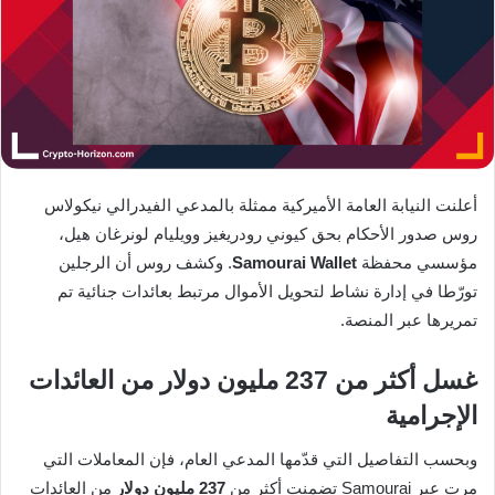
أعلنت النيابة العامة الأميركية ممثلة بالمدعي الفيدرالي نيكولاس
روس صدور الأحكام بحق كيوني رودريغيز وويليام لونرغان هيل،
مؤسسي محفظة
Samourai Wallet
. وكشف روس أن الرجلين
تورّطا في إدارة نشاط لتحويل الأموال مرتبط بعائدات جنائية تم
تمريرها عبر المنصة.
غسل أكثر من 237 مليون دولار من العائدات
الإجرامية
وبحسب التفاصيل التي قدّمها المدعي العام، فإن المعاملات التي
مرت عبر Samourai تضمنت أكثر من
237 مليون دولار
من العائدات