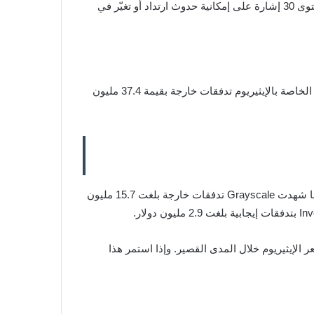
أما مؤشر القوة النسبية RSI فيقف عند 33.61، ما يضع الإيثيريوم قريبًا من منطقة التشبع البيعي. وعادة ما يُعتبر الهبوط تحت مستوى 30 إشارة على إمكانية حدوث ارتداد أو تغيّر في
تزامن التراجع الفني مع موجة خروج جديدة من صناديق الإيثيريوم المؤسسية، وفق بيانات المحلل “تيد”. فقد سجلت صناديق ETF الخاصة بالإيثيريوم تدفقات خارجة بقيمة 37.4 مليون
وكانت شركة BlackRock صاحبة الحصة الأكبر من عمليات البيع، بعدما تخلت عن ما يقرب من 24.6 مليون دولار من ممتلكاتها. كما شهدت Grayscale تدفقات خارجة بلغت 15.7 مليون
لإيثيريوم خلال المدى القصير. وإذا استمر هذا