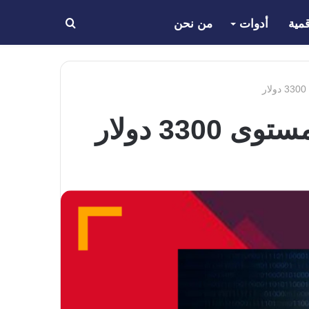
مية
أدوات
من نحن
بحث
عن
33 دولار