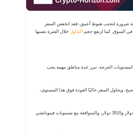
لية ضرورة لتجنب هبوط أعمق. فقد انخفض السعر
التداول
خلال الفترة نفسها
يد المستويات الحرجة، تبرز عدة مناطق مهمة يجب
تمرار التصحيح. ويحاول السعر حاليًا العودة فوق هذا المستوى،
من التماسك فوق 3060 دولار والارتداد منها، فمن المحتمل أن يستهدف مستويات مقاومة جديدة عند 3341 دولار و3515 دولار، والمتوافقة مع مستويات فيبوناتشي