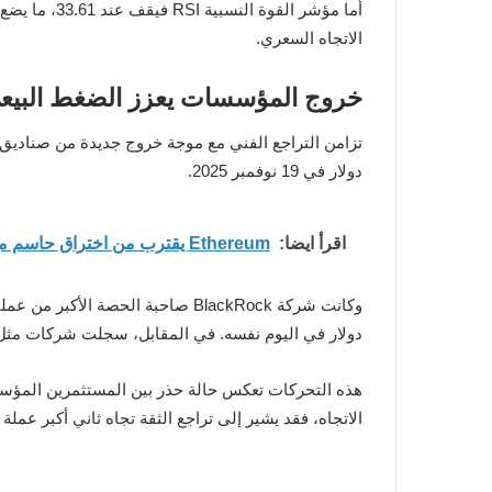
الاتجاه السعري.
خروج المؤسسات يعزز الضغط البيع
دولار في 19 نوفمبر 2025.
اقرأ ايضا:
Ethereum يقترب من اختراق حاسم مع تزايد الضغط قرب مستوى 2400 دولار
دولار في اليوم نفسه. في المقابل، سجلت شركات مثل Fidelity وVanEck وBitwise أداءً مستقرًا دون تغير يذكر، بينما برزت Invesco بتدفقات إيجابية بلغت 2.9 مليون دو
هذه التحركات تعكس حالة حذر بين المستثمرين المؤسسات
الاتجاه، فقد يشير إلى تراجع الثقة تجاه ثاني أكبر عم