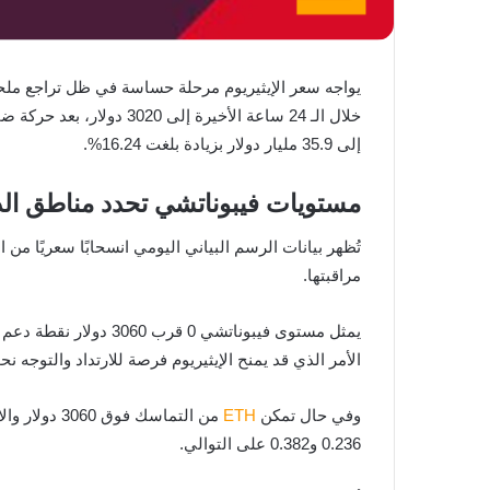
يواجه سعر الإيثيريوم مرحلة حساسة في ظل تراجع مل
خلال الـ 24 ساعة الأخيرة إلى 3020 دولار، بعد حركة ضمن نطاق يتراوح بين 2878 و3103 دولارات، ما يعكس درجة تقلب متوسطة في السوق. كما ارتفع حجم
إلى 35.9 مليار دولار بزيادة بلغت 16.24%.
مستويات فيبوناتشي تحدد مناطق الد
تُظهر بيانات الرسم البياني اليومي انسحابًا سعريًا م
مراقبتها.
يمثل مستوى فيبوناتشي
الأمر الذي قد يمنح الإيثيريوم فرصة للارتداد والتوجه 
وفي حال تمكن
ETH
0.236 و0.382 على التوالي.