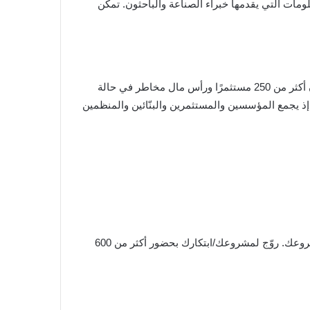
مات التي يقدمها خبراء الصناعة والباحثون. تمكّن
من المقرر انعقاد الحدث في 29 و30 سبتمبر 2025 في سنغافورة، مع أكثر من 100 عارض يستعرضون تقنياتهم المبتكرة. وسيكون أكثر من 250 مستثمرًا ورأس مال مخاطر في حالة
 من 400 شريك، من المتوقع أن يكون هذا الحدث أكبر وأفضل قمة لامركزية للويب3 حتى الآن، إذ يجمع المؤسسين والمستثمرين والبنّائين والمنظمين
إن الفرصة للمشاركة في الحدث اللامركزي القادم المُزعزع للويب3 متاحة الآن. اغتنم العرض المحدود واحصل على استثمار لمشروعك. روّج لمشروعك/ابتكارك بحضور أكثر من 600