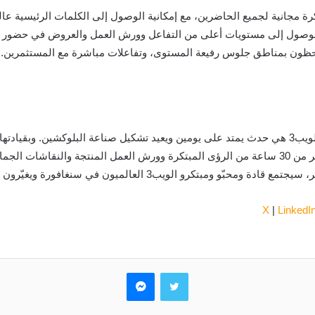
ذكرة مجانية لجميع الحاضرين، مع إمكانية الوصول إلى الكلمات الرئيسية عال
ية الوصول إلى مستويات أعلى من التفاعل وورش العمل والعروض في حضور لجا
إن النسخة الثانية من قمة CoinFerenceX اللامركزية للويب3 هي حدث يمتد على يومين ويعيد تشكيل صناع
تركّز على القيادة والأعمال. سيتفاعل الحضور خلال أكثر من 30 ساعة من الرؤى المبتكرة وورش العمل
X
|
LinkedI
تويتر
ماسنجر