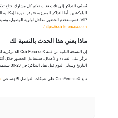
تُصنَّف التذاكر إلى ثلاث فئات تلائم كل مشارك. تتاح ت
البلوكشين. أما التذاكر المميزة، فتوفر بدورها إمكان
VIP، فسيستخدم الحضور مداخل أولوية الوصول، وسيحظون بمناطق جلوس رفيعة المستوى، وتفاعلات مباشرة مع المستثمرين. التذاكر متاحة الآن وتُباع بسرعة على
.
https://coinferencex.com/
ماذا يعني هذا الحدث بالنسبة لك
التاريخ وسجّل اليوم قبل نفاد التذاكر: في 29-30 سبتمبر، سيجتمع قادة ومحبّو ومبتكرو الويب3 العالميون في سنغافورة ويغيّرون المسار المستقبلي لساحة البلوكشين.
تابع CoinFerenceX على شبكات التواصل الاجتماعي:
n