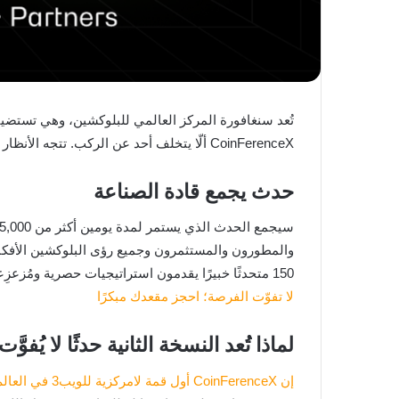
CoinFerenceX ألّا يتخلف أحد عن الركب. تتجه الأنظار إلى سنغافورة في 29 و30 سبتمبر 2025 للنسخة الثانية من قمة CoinFerenceX
حدث يجمع قادة الصناعة
150 متحدثًا خبيرًا يقدمون استراتيجيات حصرية ومُزعزِعة. ومن المتوقع أن تلتقي ما يقارب 750 شركة ناشئة مبتكرة وأكثر من 7500 مشارك من أكثر من 50 دولة لتبادل المعرفة بحرية.
لا تفوّت الفرصة؛ احجز مقعدك مبكرًا
لماذا تُعد النسخة الثانية حدثًا لا يُفوَّت
إن CoinFerenceX أول قمة لامركزية للويب3 في العالم