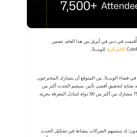
CoinFeren للويب3 المرتقبة. بعد 5 أشهر فقط من القمة التي أُقيمت في دبي في أبريل من هذا العام، تضمن
اللامركزية
للويب3.
سيجمع الحدث الذي يستمر لمدة يومين أكثر من 25,000 صاحب قرار من جميع أنحاء العالم، بهدف مشترك يتمثل في إحداث ثورة في فضاء الويب3. من المتوقع أن يتشارك المخترعون
لبلوكشين الأفكار ويتواصلوا ويتعاونوا معًا لتحقيق القوة الكاملة لتقنية الويب3. وبمنهاج مُعد بعناية لتحقيق أقصى تأثير، سيضم الحدث أكثر من
يدون؛ إذ ستسهم الشركات بنشاط في تشكيل الحدث