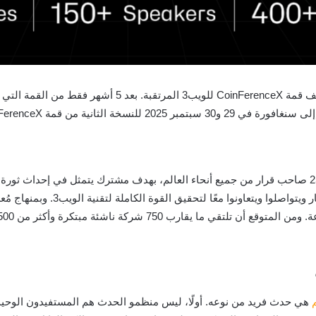
تُعد سنغافورة المركز العالمي للبلوكشين، وهي تستضيف قمة ceX
والمطورون والمستثمرون وجميع رؤى ا
هي حدث فريد من نوعه. أولًا، ليس منظمو الحدث هم المستفيدون الوح