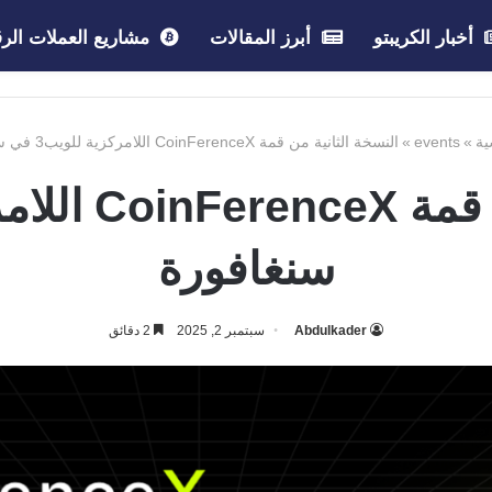
أخبار الكريبتو
أبرز المقالات
مشاريع العملات الرق
ية
»
events
»
النسخة الثانية من قمة CoinFerenceX اللامركزية للويب3 في سنغافورة
سنغافورة
Abdulkader
سبتمبر 2, 2025
2 دقائق