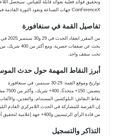
وتحقيق فوائد فعلية بعوائد قابلة للقياس. سيحصل اللا
CoinFerenceX جهات الصناعة وتقود الثورة القادمة في البلوكشين.
تفاصيل القمة في سنغافورة
تحت سقف واحد.
أبرز النقاط المهمة حول حدث الموس
تواريخ وموقع القمة: 29-30 سبتمبر، في سنغافورة
يتضمن: 150+ متحدثًا، 400+ شريك، وأكثر من 7500 مشارك متوقع، وأكثر
نقاط النقاش: البلوكشين المستدام، والتعدين، والألعاب، وDeFi 2.0، والتنظيم والامتثال، وغيرها من القضايا المتعلقة بال
من قادة الرأي الرئيسيين و400+ جهة إعلامية لتحقيق أقصى قدر من الانتشار. اجذب انتباه مئات المستثمرين المحتملين.
التذاكر والتسجيل