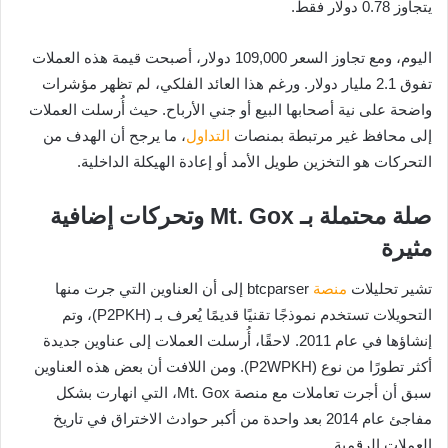
يتجاوز 0.78 دولار فقط.
اليوم، ومع تجاوز السعر 109,000 دولار، أصبحت قيمة هذه العملات
تفوق 2.1 مليار دولار. ورغم هذا العائد الفلكي، لم تظهر مؤشرات
واضحة على نية أصحابها البيع أو جني الأرباح. حيث أُرسلت العملات
إلى محافظ غير مرتبطة بمنصات
التداول
، ما يرجح أن الهدف من
التحركات هو التخزين طويل الأمد أو إعادة الهيكلة الداخلية.
صلة محتملة بـ Mt. Gox وتحركات إضافية
مثيرة
تشير تحليلات
منصة
btcparser إلى أن العناوين التي جرت منها
التحويلات تستخدم نموذجًا تقنيًا قديمًا يُعرف بـ (P2PKH)، وتم
إنشاؤها في عام 2011. لاحقًا، أُرسلت العملات إلى عناوين جديدة
أكثر تطورًا من نوع (P2WPKH). ومن اللافت أن بعض هذه العناوين
سبق أن أجرت تعاملات مع منصة Mt. Gox، التي انهارت بشكل
مفاجئ عام 2014 بعد واحدة من أكبر حوادث الاختراق في تاريخ
العملات الرقمية.