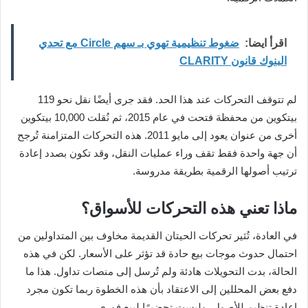
اقرأ ايضا:
ضغوط تنظيمية تهوي بـ سهم Circle مع تحدي
البنوك قانون CLARITY
لم تتوقف التحركات عند هذا الحد. فقد جرى أيضًا نقل نحو 119
بيتكوين من محفظة فتحت في عام 2015، ثم نُقلت 10,000 بيتكوين
أخرى من عنوان يعود إلى مايو 2011. هذه التحركات المتزامنة تُرجح
أن جهة واحدة فقط تقف وراء عمليات النقل، وقد تكون بصدد إعادة
ترتيب أصولها الرقمية بطريقة مدروسة.
ماذا تعني هذه التحركات للأسواق؟
في العادة، تُثير تحركات الحيتان القديمة مخاوف بين المتداولين من
احتمال حدوث موجات بيع حادة قد تؤثر على الأسعار. لكن في هذه
الحالة، بدت التحويلات هادئة ولم تُرسل إلى منصات تداول. هذا ما
دفع بعض المحللين إلى الاعتقاد بأن هذه الخطوة ربما تكون مجرد
إعادة تنظيم للأصول، وليست تحضيرًا لبيع فوري.