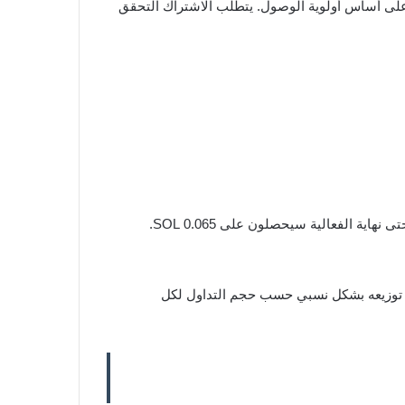
 ثلاثة أيام فقط وتحقيق عوائد تصل إلى 400% APR. التوفر محدود ويتم على أساس أولوية الوصول. يتطلب الاشتراك التحقق
المستخدمون الذين يتداولون ما لا يقل عن 100 USDT في زوج SOL/USDT ويحافظون على رصيد فوري لا يقل عن 100 USDT حتى نهاية الفعالية سيحصلون على 0.065 SOL.
 يتداولون ما لا يقل عن 5,000 USDT في SOL/USDT سيشتركون في توزيع صندوق جوائز بقيمة 325 SOL، يتم توزيعه بشكل نسبي حسب حجم التداول لكل