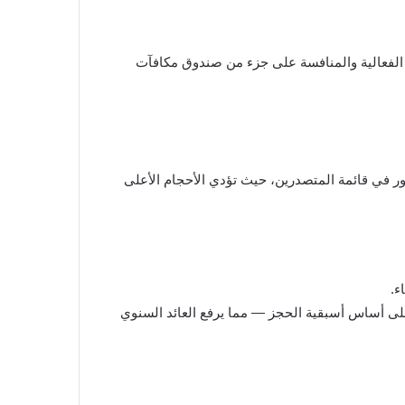
ن مؤهلين للمشاركة في هذه الفعالية والمنافسة على جزء من صندوق مكافآت
جلة سيكونون مؤهلين للظهور في قائمة المتصدرين، حيث تؤدي الأحجام الأعلى
 الاحتفاظ بـ MXSOL مكافأة إضافية قدرها 5% APR لفترة محدودة، تُمنح على أساس أسبقية الحجز — مما يرفع العائد السنوي