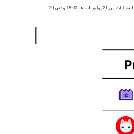
إلى جانب الفعاليات الأساسية، يتضمن شهر منظومة سولانا ست فعاليات فرعية حصرية من مشاريع قائمة على سولانا. تمتد هذه الفعاليات من 21 يوليو الساعة 18:00 وحتى 20