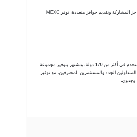
تُظهر هذه الحملة التزام MEXC طويل الأمد بتمكين المستخدمين ودعم تطوير أنظمة البلوكشين عالية الجودة. من خلال تقليل حواجز المشاركة وتقديم حوافز متعددة، توفر MEXC
تأسست MEXC في عام 2018، وتهدف إلى أن تكون “أسهل طريق لك نحو العملات الرقمية”. تخدم المنصة أكثر من 40 مليون مستخدم في أكثر من 170 دولة، وتشتهر بتوفير مجموعة
لمتداولين الجدد والمستثمرين المحترفين، مع توفير