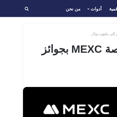
مية
أدوات
من نحن
بحث
عن
إطلاق فعالية “شهر منظومة سولانا” على منصة MEXC بجوائز