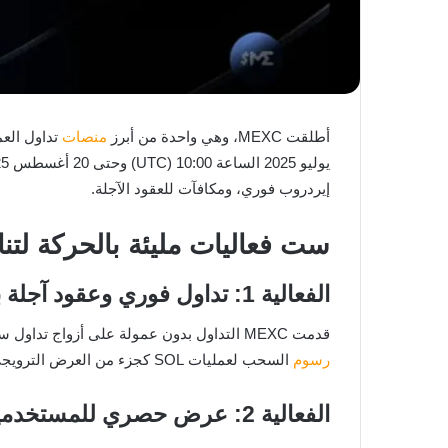
أطلقت MEXC، وهي واحدة من أبرز
منصات
تداول العم
يوليو 2025 الساعة 10:00 (UTC) وحتى 20 أغسطس 2025 الساعة 10:00 (UTC)، وتشمل جوائز ضخمة بقيمة مليون دولار، بما في ذلك
إيردروب فوري، ومكافآت للعقود الآجلة.
ست فعاليات مليئة بالحركة لت
الفعالية 1: تداول فوري وعقود آجلة بدون رسوم
قدمت MEXC التداول بدون عمولة على أزواج تداول سولانا (SOL) الرئيسية، بما في ذلك أزواج التداول الفوري SOL/USDT وSOL/USDC، وكذلك نظرائها في
رسوم
السحب لعمليات SOL كجزء من العرض الترويجي. (يرجى الملاحظة: منطقة الشرق الأوسط مستثناة من هذه الفعالية)
الفعالية 2: عرض حصري للمستخدمين الجدد – خزن SOL حتى 400% عائد سنوي