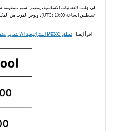
أغسطس الساعة 10:00 (UTC)، وتوفر المزيد من المكافآت من خلال الإيداع، والتداول، والدعوات، والتخزين.
اقرأ ايضا:
تطلق MEXC استراتيجية AI لتعزيز منظومة تداول AI المتكاملة