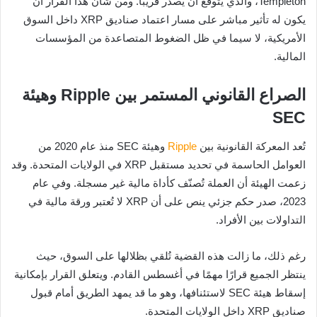
Templeton، والذي يُتوقع أن يصدر قريبًا. ومن شأن هذا القرار أن
يكون له تأثير مباشر على مسار اعتماد صناديق XRP داخل السوق
الأمريكية، لا سيما في ظل الضغوط المتصاعدة من المؤسسات
المالية.
الصراع القانوني المستمر بين Ripple وهيئة
SEC
تُعد المعركة القانونية بين
Ripple
وهيئة SEC منذ عام 2020 من
العوامل الحاسمة في تحديد مستقبل XRP في الولايات المتحدة. وقد
زعمت الهيئة أن العملة تُصنّف كأداة مالية غير مسجلة. وفي عام
2023، صدر حكم جزئي ينص على أن XRP لا تُعتبر ورقة مالية في
التداولات بين الأفراد.
رغم ذلك، ما زالت هذه القضية تُلقي بظلالها على السوق، حيث
ينتظر الجميع قرارًا مهمًا في أغسطس القادم. ويتعلق القرار بإمكانية
إسقاط هيئة SEC لاستئنافها، وهو ما قد يمهد الطريق أمام قبول
صناديق XRP داخل الولايات المتحدة.