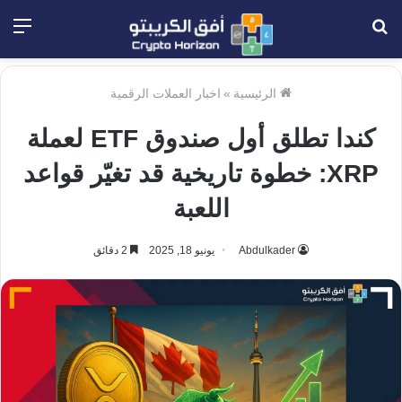
بحث
الق
عن
الرئيسية
»
اخبار العملات الرقمية
كندا تطلق أول صندوق ETF لعملة
XRP: خطوة تاريخية قد تغيّر قواعد
اللعبة
Abdulkader
يونيو 18, 2025
2 دقائق