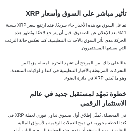
تأثير مباشر على السوق وأسعار XRP
تفاعل السوق مع هذه الأخبار جاء سريعًا. فقد ارتفع سعر XRP بنسبة
11% بعد الإعلان عن الصندوق، قبل أن يتراجع لاحقًا. وتُظهر هذه
الحركة مدى تأثر السوق بالأحداث التنظيمية، كما تعكس حالة الترقب
التي يعيشها المستثمرون.
بناءً على ذلك، من المرجح أن تشهد الفترة المقبلة مزيدًا من
التحركات المرتبطة بالأخبار التنظيمية في كندا والولايات المتحدة،
وهو ما يُبقي XRP في دائرة الضوء.
خطوة تمهّد لمستقبل جديد في عالم
الاستثمار الرقمي
في المحصلة، يُمثّل إطلاق أول صندوق تداول فوري لعملة XRP في
كندا لحظة محورية في دمج العملات الرقمية بالأسواق المالية
التقليدية. ومن المتوقع أن تؤدي هذه الخطوة إلى فتح الباب أمام