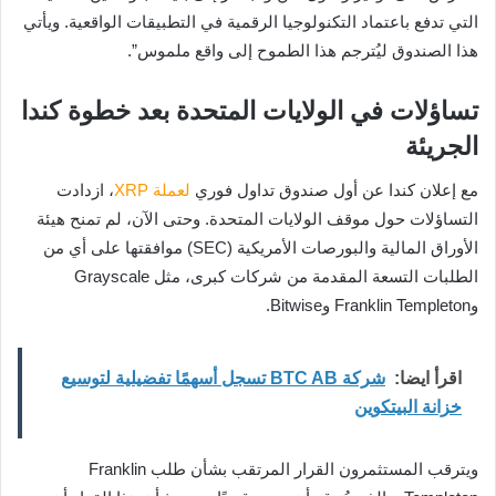
التي تدفع باعتماد التكنولوجيا الرقمية في التطبيقات الواقعية. ويأتي
هذا الصندوق ليُترجم هذا الطموح إلى واقع ملموس”.
تساؤلات في الولايات المتحدة بعد خطوة كندا
الجريئة
مع إعلان كندا عن أول صندوق تداول فوري
لعملة XRP
، ازدادت
التساؤلات حول موقف الولايات المتحدة. وحتى الآن، لم تمنح هيئة
الأوراق المالية والبورصات الأمريكية (SEC) موافقتها على أي من
الطلبات التسعة المقدمة من شركات كبرى، مثل Grayscale
وFranklin Templeton وBitwise.
اقرأ ايضا:
شركة BTC AB تسجل أسهمًا تفضيلية لتوسيع
خزانة البيتكوين
ويترقب المستثمرون القرار المرتقب بشأن طلب Franklin