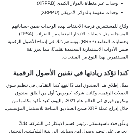
وحدات غير مغطاة بالدولار الكندي (XRPP.B)
وحدات مقومة بالدولار الأمريكي (XRPP.U)
وتُتاح للمستثمرين فرصة الاحتفاظ بهذه الوحدات ضمن حساباتهم
المسجلة، مثل حسابات الادخار المعفاة من الضرائب (TFSA)
وحسابات التقاعد (RRSP). ويساهم ذلك في إدماج الأصول الرقمية
ضمن الأدوات الاستثمارية المعتمدة تقليديًا، مما يعزز ثقة
المستثمرين بهذا النوع من المنتجات.
كندا تؤكد ريادتها في تقنين الأصول الرقمية
يمثّل إطلاق هذا الصندوق امتدادًا لنهج كندا التقدّمي في تنظيم سوق
العملات الرقمية. وكانت شركة “بيربوس” أول من أطلق صندوق
بيتكوين فوري في العالم عام 2021. واليوم، تُعيد تأكيد مكانتها من
خلال إدراج عملة XRP ضمن الصناديق المتاحة للاستثمار المؤسسي.
وعلّق فلاد تاسيفسكي، رئيس قسم الابتكار في الشركة، قائلاً:
“نحرص على توفير وصول آمن ومباشر إلى بنية البلوكشين التحتية،