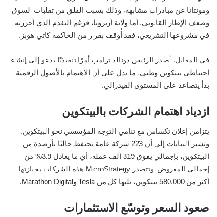
ومونتانا عن مبادرات مشابهة، وذلك بسبب القلق من تقلبات السوق
وضعف الإطار القانوني. أما ولاية أريزونا، فرغم التقدم الذي أحرزته
في مشروعها التشريعي، فقد أُوقف بقرار من الحاكمة كاتي هوبز.
في المقابل، أصدر الرئيس دونالد ترامب أمرًا تنفيذيًا يدعو إلى إنشاء
احتياطي بيتكوين وطني، ما يدل على أن الاهتمام بالأصول الرقمية
بدأ يتصاعد على المستوى الفيدرالي.
ازدياد اهتمام الشركات بالبيتكوين
يتزامن إعلان تكساس مع تنامي التوجه المؤسسي نحو البيتكوين.
وتشير البيانات إلى أن 223 شركة عامة تحتفظ حاليًا بأرصدة من
البيتكوين، بإجمالي يفوق 819 ألف عملة، أي ما يعادل 3.9% من
إجمالي المعروض. وتتصدر MicroStrategy هذه الشركات بحيازتها
أكثر من 580,000 بيتكوين، تليها كل من Tesla وMarathon Digital.
صعود السعر وتوسّع الاستثمارات