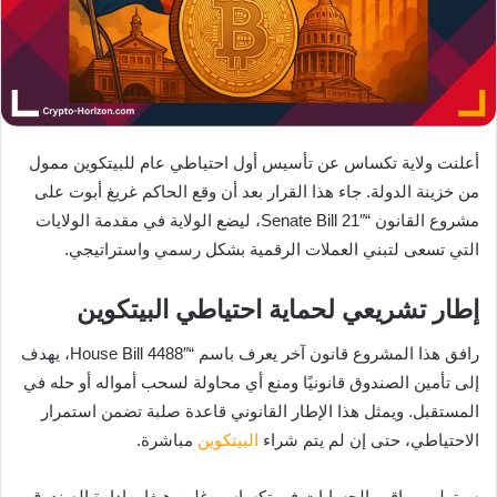
أعلنت ولاية تكساس عن تأسيس أول احتياطي عام للبيتكوين ممول
من خزينة الدولة. جاء هذا القرار بعد أن وقع الحاكم غريغ أبوت على
مشروع القانون “Senate Bill 21″، ليضع الولاية في مقدمة الولايات
التي تسعى لتبني العملات الرقمية بشكل رسمي واستراتيجي.
إطار تشريعي لحماية احتياطي البيتكوين
رافق هذا المشروع قانون آخر يعرف باسم “House Bill 4488″، يهدف
إلى تأمين الصندوق قانونيًا ومنع أي محاولة لسحب أمواله أو حله في
المستقبل. ويمثل هذا الإطار القانوني قاعدة صلبة تضمن استمرار
الاحتياطي، حتى إن لم يتم شراء
البيتكوين
مباشرة.
سيتولى مراقب الحسابات في تكساس، غلين هيغار، إدارة الصندوق