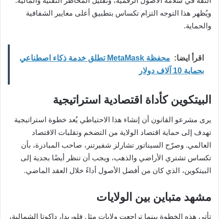
الثقة في سلامة الأصول الرقمية، وتقليل المخاطر التقنية والمالية.
ويُظهر هذا التوجه التزام تكساس بتطبيق أعلى معايير الشفافية
والحماية.
اقرأ ايضا:
محفظة MetaMask تطلق خدمة ذكاء اصطناعي
بحماية 10 آلاف دولار
البيتكوين كأداة اقتصادية استراتيجية
يرى مشرعو القانون أن إنشاء هذا الاحتياطي يُعد خطوة استراتيجية
تهدف إلى حماية اقتصاد الولاية من التضخم وتقلبات الاقتصاد
العالمي. وصرّح السيناتور تشارلز شفيرتنر، صاحب المبادرة، بأن
تكساس تشتري الأراضي والذهب، ويجب أن تنظر أيضًا بجدية إلى
البيتكوين، الذي كان من أفضل الأصول أداءً خلال العقد الماضي.
مشهد متباين بين الولايات
تأتي هذه الخطوة بينما تراجعت ولايات مثل فلوريدا، داكوتا الشمالية،