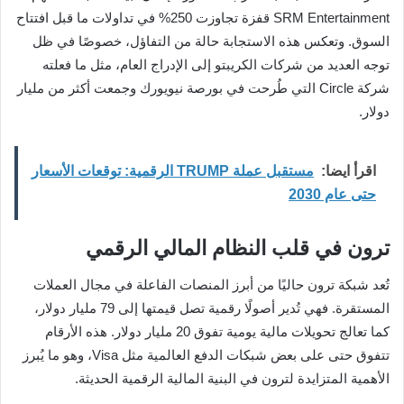
SRM Entertainment قفزة تجاوزت 250% في تداولات ما قبل افتتاح
السوق. وتعكس هذه الاستجابة حالة من التفاؤل، خصوصًا في ظل
توجه العديد من شركات الكريبتو إلى الإدراج العام، مثل ما فعلته
شركة Circle التي طُرحت في بورصة نيويورك وجمعت أكثر من مليار
دولار.
اقرأ ايضا:
مستقبل عملة TRUMP الرقمية: توقعات الأسعار
حتى عام 2030
ترون في قلب النظام المالي الرقمي
تُعد شبكة ترون حاليًا من أبرز المنصات الفاعلة في مجال العملات
المستقرة. فهي تُدير أصولًا رقمية تصل قيمتها إلى 79 مليار دولار،
كما تعالج تحويلات مالية يومية تفوق 20 مليار دولار. هذه الأرقام
تتفوق حتى على بعض شبكات الدفع العالمية مثل Visa، وهو ما يُبرز
الأهمية المتزايدة لترون في البنية المالية الرقمية الحديثة.