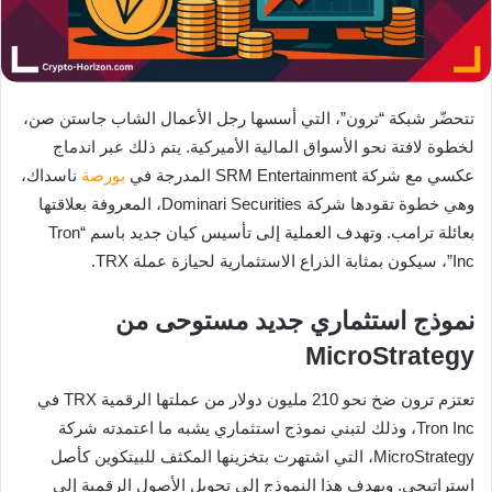
تتحضّر شبكة “ترون”، التي أسسها رجل الأعمال الشاب جاستن صن،
لخطوة لافتة نحو الأسواق المالية الأميركية. يتم ذلك عبر اندماج
عكسي مع شركة SRM Entertainment المدرجة في
بورصة
ناسداك،
وهي خطوة تقودها شركة Dominari Securities، المعروفة بعلاقتها
بعائلة ترامب. وتهدف العملية إلى تأسيس كيان جديد باسم “Tron
Inc”، سيكون بمثابة الذراع الاستثمارية لحيازة عملة TRX.
نموذج استثماري جديد مستوحى من
MicroStrategy
تعتزم ترون ضخ نحو 210 مليون دولار من عملتها الرقمية TRX في
Tron Inc، وذلك لتبني نموذج استثماري يشبه ما اعتمدته شركة
MicroStrategy، التي اشتهرت بتخزينها المكثف للبيتكوين كأصل
استراتيجي. ويهدف هذا النموذج إلى تحويل الأصول الرقمية إلى