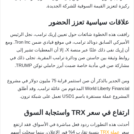
ركيزة لتعزيز القيمة السوقية للشركة الجديدة.
علاقات سياسية تعزز الحضور
رافقت هذه الخطوة شائعات حول تعيين إريك ترامب، نجل الرئيس
الأميركي السابق دونالد ترامب، في موقع قيادي ضمن Tron Inc. ومع
أن إريك نفى ذلك علنًا عبر منصة X، إلا أن المعطيات تشير إلى
روابط وثيقة بين جاستن صن ودائرة ترامب المقربة. تجلى ذلك في
مشاركة صن في مأدبة خاصة ضمت أبرز حاملي توكن TRUMP.
ومن الجدير بالذكر أن صن استثمر قرابة 75 مليون دولار في مشروع
World Liberty Financial المدعوم من عائلة ترامب. وقد أطلق
المشروع عملة مستقرة باسم USD1 تعمل على شبكة ترون.
ارتفاع في سعر TRX واستجابة السوق
أحدثت هذه التطورات ردود فعل مباشرة في الأسواق. فقد ارتفع
سعر
عملة TRX
بنسبة تقارب 4% فور الإعلان، بينما سجلت أسهم