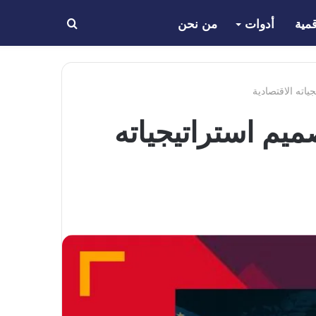
مية
أدوات
من نحن
بحث
عن
اته الاقتصادية
يم استراتيجياته