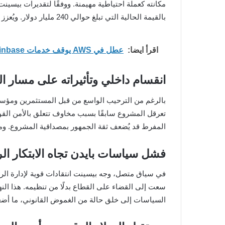
مكانته كعملة احتياطية مهيمنة. ووفقًا لتقديرات بيسينت،
بالقيمة الحالية التي تبلغ حوالي 240 مليار دولار. ويُعزز هذا النمو السريع من دور العملات المستقرة كمحرك جديد للنظام المالي العالمي.
اقرأ ايضا:
عطل في AWS يوقف خدمات Coinbase ويؤخر عمليات التداول لساعات
انقسام داخلي وتأثيراته على مسار ا
بالرغم من الترحيب الواسع من قبل المستثمرين ومؤسسا
تعرقل المشروع سابقًا بسبب مخاوف تتعلق بالأمن القو
المفرط قد يُضعف ثقة الجمهور بمصداقية المشروع. وم
فشل سياسات بايدن تجاه الابتكار ال
في سياق متصل، وجه بيسينت انتقادات قوية لإدارة الرئي
سعت إلى القضاء على القطاع بدلًا من تنظيمه. هذا النه
السياسات إلى خلق حالة من الغموض القانوني، ما أضع