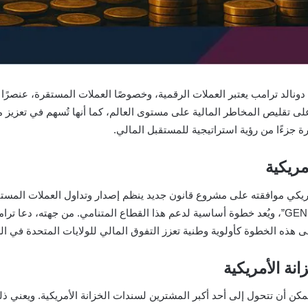
ونالد ترامب يعتبر العملات الرقمية، وخصوصًا العملات المستقرة، عنصرًا م
تقليص المخاطر المالية على مستوى العالم، كما أنها تُسهم في تعزيز مكان
 جزءًا من رؤية استراتيجية للمستقبل المالي.
مريكية
يكي موافقته على مشروع قانون جديد ينظم إصدار وتداول العملات المستق
للترخيص والامتثال. ويُعرف المشروع باسم “قانون GENIUS”، ويُعد خطوة أساسية لدعم هذا القطاع ال
ى هذه الخطوة كأولوية وطنية تعزز التفوق المالي للولايات المتحدة في ا
نة الأمريكية
مكن أن تتحول إلى أحد أكبر المشترين لسندات الخزانة الأمريكية. ويعني ذ