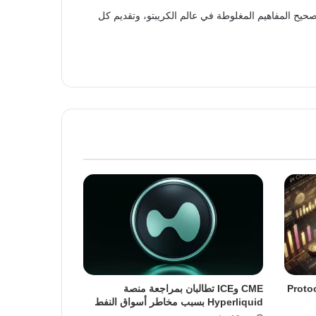
حيح المفاهيم المغلوطة في عالم الكريبتو، وتقديم كل
ة ترقية Protocol 23
CME وICE تطالبان بمراجعة منصة
Hyperliquid بسبب مخاطر أسواق النفط