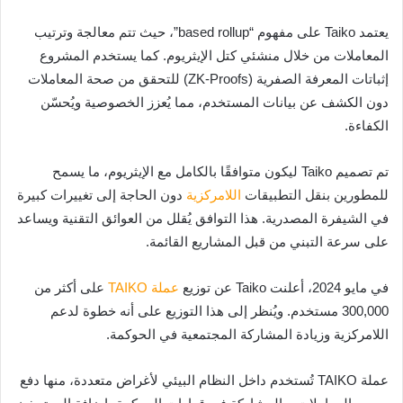
يعتمد Taiko على مفهوم “based rollup”، حيث تتم معالجة وترتيب
المعاملات من خلال منشئي كتل الإيثريوم. كما يستخدم المشروع
إثباتات المعرفة الصفرية (ZK-Proofs) للتحقق من صحة المعاملات
دون الكشف عن بيانات المستخدم، مما يُعزز الخصوصية ويُحسّن
الكفاءة.
تم تصميم Taiko ليكون متوافقًا بالكامل مع الإيثريوم، ما يسمح
للمطورين بنقل التطبيقات
اللامركزية
دون الحاجة إلى تغييرات كبيرة
في الشيفرة المصدرية. هذا التوافق يُقلل من العوائق التقنية ويساعد
على سرعة التبني من قبل المشاريع القائمة.
في مايو 2024، أعلنت Taiko عن توزيع
عملة TAIKO
على أكثر من
300,000 مستخدم. ويُنظر إلى هذا التوزيع على أنه خطوة لدعم
اللامركزية وزيادة المشاركة المجتمعية في الحوكمة.
عملة TAIKO تُستخدم داخل النظام البيئي لأغراض متعددة، منها دفع