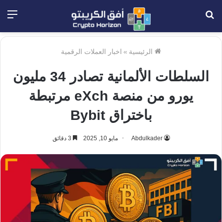
بحث
الق
عن
الرئيسية
»
اخبار العملات الرقمية
السلطات الألمانية تصادر 34 مليون
يورو من منصة eXch مرتبطة
باختراق Bybit
Abdulkader
مايو 10, 2025
3 دقائق