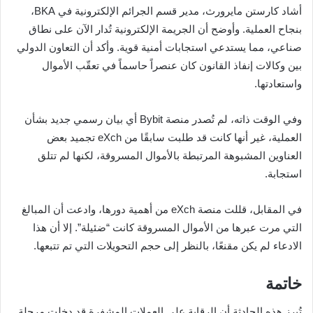
أشاد كارستن مايرورث، مدير قسم الجرائم الإلكترونية في BKA،
بنجاح العملية. وأوضح أن الجريمة الإلكترونية تُدار الآن على نطاق
صناعي، مما يستدعي استجابات أمنية قوية. وأكد أن التعاون الدولي
بين وكالات إنفاذ القانون كان عنصراً حاسماً في تعقّب الأموال
واستعادتها.
وفي الوقت ذاته، لم تُصدر منصة Bybit أي بيان رسمي جديد بشأن
العملية، غير أنها كانت قد طلبت سابقًا من eXch تجميد بعض
العناوين المشبوهة المرتبطة بالأموال المسروقة، لكنها لم تتلق
استجابة.
في المقابل، قللت منصة eXch من أهمية دورها، وادعت أن المبالغ
التي مرت عبرها من الأموال المسروقة كانت “ضئيلة”. إلا أن هذا
الادعاء لم يكن مقنعًا، بالنظر إلى حجم التحويلات التي تم تتبعها.
خاتمة
تُبرز هذه الحادثة أن الرقابة على العملات المشفرة قد دخلت مرحلة