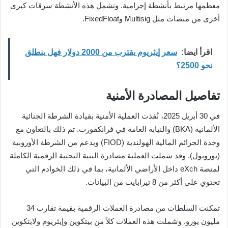
معظمها مرتبط بأنشطة إجرامية. وتشمل هذه الأنشطة سرقات كبرى
أخرى من منصات مثل Multisig وFixedFloat.
اقرأ ايضا:
سعر إيثريوم يقترب من 2000 دولار فهل ينطلق
نحو 2500؟
تفاصيل المصادرة الأمنية
في 30 أبريل 2025، نُفذت العملية الأمنية بقيادة الشرطة الجنائية
الألمانية (BKA) والنيابة العامة في فرانكفورت. تم ذلك بالتعاون مع
وحدة الجرائم المالية الهولندية (FIOD) وبدعم من الشرطة الأوروبية
(يوروبول). وقد شملت العملية مصادرة البنية التحتية الرقمية الكاملة
لمنصة eXch داخل الأراضي الألمانية، بما في ذلك الخوادم التي
تحتوي على أكثر من 8 تيرابايت من البيانات.
تمكنت السلطات من مصادرة العملات الرقمية بقيمة تقارب 34
مليون يورو. وشملت هذه العملات كلاً من بيتكوين وإيثريوم ولايتكوين