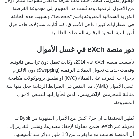
لهجوم إلكتروني ضخم، حيث تمت سرقة ما يُقدّر بنحو 1.5 مليار دولار
من الأصول الرقمية. وقد نُسب هذا الهجوم إلى مجموعة القرصنة
الكورية الشمالية المعروفة باسم “Lazarus”. وتسببت هذه الحادثة
في اضطرابات كبيرة داخل الأسواق، كما أثارت تساؤلات حادة حول
أمن البنية التحتية الرقمية للمنصات العالمية.
دور منصة eXch في غسل الأموال
تأسست منصة eXch عام 2014، وكانت تعمل دون تراخيص قانونية.
وقدمت خدمات تحويل العملات الرقمية (Swapping) دون الالتزام
بإجراءات التعرف على العملاء (KYC) أو تطبيق بروتوكولات مكافحة
غسل الأموال (AML). هذا النقص في الضوابط الرقابية جعل منها بيئة
مثالية للمجرمين الإلكترونيين، الذين لجأوا إليها لتبييض الأموال
المسروقة.
تُظهر التحقيقات أن جزءًا كبيرًا من الأموال المنهوبة من Bybit تم
تحويله عبر eXch، ضمن محاولة لإخفاء مصدرها. وتشير التقارير إلى
أن المنصة تعاملت مع ما يقرب من 1.9 مليار دولار منذ تأسيسها،