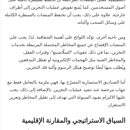
أصول المستخدمين. كما يُمنع تفويض عمليات التخزين إلى أطراف
خارجية. علاوة على ذلك، يجب أن تحتفظ المنصات بالسيطرة الكاملة
على وسائل السحب وآلياته.
ومن ناحية أخرى، تؤكد اللوائح على أهمية الشفافية. لذا، يجب على
المنصات الإفصاح عن جميع المخاطر المحتملة المرتبطة بخدمات
التخزين، بما في ذلك عقوبات “السلّاشينغ”، وفترات القفل،
والمخاطر الفنية مثل الهجمات الإلكترونية أو تعطل المدققين.
ويُطلب منها أيضًا توضيح هيكل الرسوم وآلية فك التخزين.
أما الصناديق الاستثمارية المصرّح بها، فهي ملزمة بالتعامل فقط مع
جهات مرخصة عند تنفيذ عمليات التخزين. بالإضافة إلى ذلك، يجب
عليها الالتزام بقيود السيولة التي تهدف إلى تقليل المخاطر وتعزيز
الاستقرار.
السياق الاستراتيجي والمقارنة الإقليمية