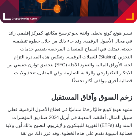
تسير هونغ كونغ بخطى واثقة نحو ترسيخ مكانتها كمركز إقليمي رائد
في مجال الأصول الرقمية. وقد جاء ذلك من خلال خطوة تنظيمية
حديثة، تمثلت في السماح للمنصات المرخصة بتقديم خدمات
التخزين (Staking) للعملات الرقمية. وتعكس هذه المبادرة التزام
لجنة الأوراق المالية والعقود الآجلة (SFC) بتحقيق توازن حقيقي بين
الابتكار التكنولوجي والرقابة الصارمة. وفي المقابل، تتخذ ولايات
قضائية أخرى مواقف أكثر تحفظًا.
زخم السوق وآفاق المستقبل
تشهد هونغ كونغ حاليًا زخمًا متناميًا في قطاع الأصول الرقمية. فعلى
سبيل المثال، أطلقت المدينة في أبريل 2024 صناديق المؤشرات
المتداولة (ETFs) الفورية للبيتكوين والإيثريوم، لتصبح بذلك أول ولاية
قضائية آسيوية تقدم على هذه الخطوة. وقد عزز ذلك من ثقة