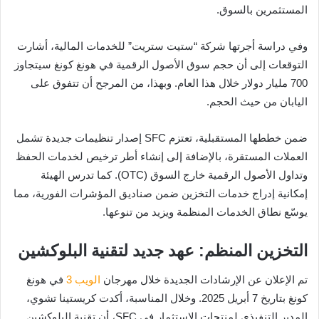
المستثمرين بالسوق.
وفي دراسة أجرتها شركة “ستيت ستريت” للخدمات المالية، أشارت
التوقعات إلى أن حجم سوق الأصول الرقمية في هونغ كونغ سيتجاوز
700 مليار دولار خلال هذا العام. وبهذا، من المرجح أن تتفوق على
اليابان من حيث الحجم.
ضمن خططها المستقبلية، تعتزم SFC إصدار تنظيمات جديدة تشمل
العملات المستقرة، بالإضافة إلى إنشاء أطر ترخيص لخدمات الحفظ
وتداول الأصول الرقمية خارج السوق (OTC). كما تدرس الهيئة
إمكانية إدراج خدمات التخزين ضمن صناديق المؤشرات الفورية، مما
يوسّع نطاق الخدمات المنظمة ويزيد من تنوعها.
التخزين المنظم: عهد جديد لتقنية البلوكشين
تم الإعلان عن الإرشادات الجديدة خلال مهرجان
الويب 3
في هونغ
كونغ بتاريخ 7 أبريل 2025. وخلال المناسبة، أكدت كريستينا تشوي،
المدير التنفيذي لمنتجات الاستثمار في SFC، أن تقنية البلوكشين