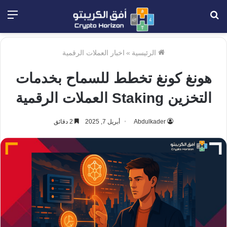
بحث
الق
عن
الرئيسية
»
اخبار العملات الرقمية
هونغ كونغ تخطط للسماح بخدمات
التخزين Staking العملات الرقمية
Abdulkader
أبريل 7, 2025
2 دقائق