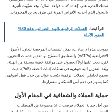
تمتلك القدرة على “إعادة كتابة قواعد المال”. وقد شبّهت تأثيرها
بالتحول الذي أحدثته الأقراص المرنة في طرق تخزين المعلومات.
اقرأ ايضا:
العملات الرقمية بالهند: الضرائب تدفع 80%
للعقود الآجلة
بموجب هذه الإرشادات، يمكن للمنصات المرخصة لتداول الأصول
الافتراضية (VATPs) والصناديق المصرّح بها تقديم خدمات التخزين.
لكن، يجب عليها أولاً الحصول على موافقة خطية مسبقة من الهيئة.
ويُعد التخزين آلية جوهرية في شبكات إثبات الحصّة (PoS)، حيث
يسمح لحاملي العملات الرقمية بكسب عوائد من خلال قفل أصولهم،
كما يسهم في دعم أمن الشبكة واستقرارها.
حماية العملاء والشفافية في المقام الأول
من أجل حماية العملاء، فرضت SFC مجموعة من المتطلبات
التنظيمية. فعلى المنصات المرخصة أن تحتفظ بسيطرة كاملة على