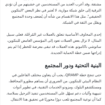
مشتقة. وقد أعرب العديد من المستخدمين عن خشيتهم من أن تؤدي
الترقية إلى خلق شبكة موازية، لا تُعتبر في نظر البعض “البتكوين
الحقيقي”. مثل هذا الانقسام من شأنه أن يُضعف وحدة المجتمع
ويقلل من الثقة في الشبكة.
إحدى المخاوف الأساسية تتعلق بالعملات غير المُرحّلة. فعلى سبيل
المثال، لا تزال بعض العملات تعود إلى المؤسس الغامض للبتكوين،
ساتوشي ناكاموتو. هذه العملات قد تبقى معرضة للخطر إذا لم يتم
إدراجها ضمن خطة الحماية الجديدة.
البنية التحتية ودور المجتمع
حتى تنجح خطة QRAMP، يجب أن يتعاون مختلف الفاعلين في
النظام البيئي للبتكوين. من الضروري أن يساهم مطورو المحافظ،
ومستكشفو البلوك، ومزودو الخدمات التقنية، في تطوير أدوات
تنبيهية وآليات دعم تسهّل على المستخدمين تنفيذ الترحيل بسلاسة.
كما أن توعية المجتمع تلعب دورًا محوريًا في تحقيق هذا الانتقال.