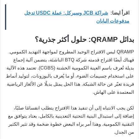
اقرأ ايضا:
شراكة JCB وسيركل: عملة USDC تدخل
مدفوعات اليابان
بدائل QRAMP: حلول أكثر جذرية؟
QRAMP ليس الاقتراح الوحيد المطروح لمواجهة التهديد الكمومي.
فهناك أيضًا اقتراح قدمته شركة BTQ الناشئة، يتضمن آلية إجماع
بديلة تُعرف باسم العينة الكمومية الخشنة (CGBS). تعتمد هذه الآلية
على استخدام جسيمات الضوء، أو ما يُعرف بالبوزونات، لتوليد أنماط
فريدة تعبّر عن حالة الشبكة. هذا الحل يمثل بديلًا عن الألغاز الرياضية
المعتمدة على الهاش.
لكن يجب الانتباه إلى أن تنفيذ هذا الاقتراح يتطلب انقسامًا صلبًا،
إضافة إلى استبدال البنية التحتية التعدينية بالكامل، بعتاد يتوافق مع
التقنية الكمومية. وهذا أمر يراه البعض خطوة ضخمة وقد تثير الكثير
من الجدل.