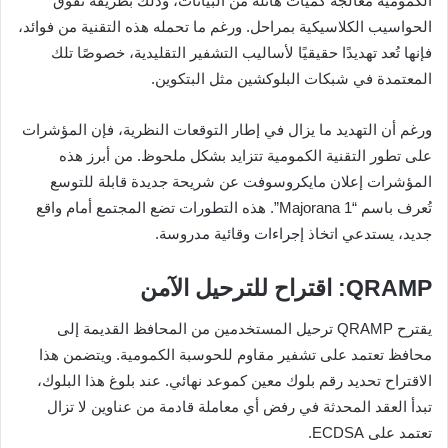
الكمومية معالجة كميات هائلة من البيانات، وذلك بطريقة تفوق
الحواسيب الكلاسيكية بمراحل. ورغم ما تحمله هذه التقنية من فوائد،
فإنها تُعد تهديدًا حقيقيًا لأساليب التشفير التقليدية، خصوصًا تلك
المعتمدة في شبكات البلوكشين مثل البتكوين.
ورغم أن التهديد ما يزال في إطار التوقعات النظرية، فإن المؤشرات
على تطور التقنية الكمومية تتزايد بشكل ملحوظ. من أبرز هذه
المؤشرات إعلان مايكروسوفت عن شريحة جديدة قابلة للتوسع
تُعرف باسم “Majorana 1”. هذه التطورات تضع المجتمع أمام واقع
جديد، يستدعي اتخاذ إجراءات وقائية مدروسة.
QRAMP: اقتراح للترحيل الآمن
يقترح QRAMP ترحيل المستخدمين من المحافظ القديمة إلى
محافظ تعتمد على تشفير مقاوم للحوسبة الكمومية. ويتضمن هذا
الاقتراح تحديد رقم بلوك معين كموعد نهائي. عند بلوغ هذا البلوك،
تبدأ العقد المحدثة في رفض أي معاملة قادمة من عناوين لا تزال
تعتمد على ECDSA.