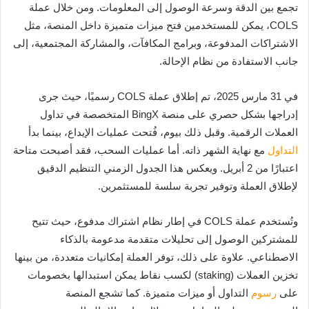
تجمع بين الدقة وسرعة الوصول إلى المعلومات. ومن خلال عملة
COLS، يمكن للمستخدمين فتح ميزات متميزة داخل المنصة، مثل
الاشتراكات المدفوعة، وبرامج المكافآت، والمشاركة المجتمعية، إلى
جانب الاستفادة من نظام الإحالة.
في 31 مارس 2025، تم إطلاق عملة COLS رسميًا، حيث جرى
إدراجها بشكل حصري على منصة BingX المتخصصة في تداول
العملات الرقمية. وقبل ذلك بيوم، فُتحت عمليات الإيداع، بينما بدأ
التداول
مع نهاية الشهر ذاته. أما عمليات السحب، فقد أصبحت متاحة
اعتبارًا من 2 أبريل. ويعكس هذا الجدول الزمني التنظيم الدقيق
لإطلاق العملة وتوفير تجربة سلسة للمستثمرين.
وتُستخدم عملة COLS في إطار نظام اشتراك مدفوع، حيث تتيح
للمشتركين الوصول إلى تحليلات متقدمة مدعومة بالذكاء
الاصطناعي. علاوة على ذلك، توفر العملة إمكانيات متعددة، من بينها
تخزين العملات (staking) لكسب نقاط يمكن استبدالها بخصومات
على
رسوم
التداول أو ميزات متميزة. كما تشجع المنصة