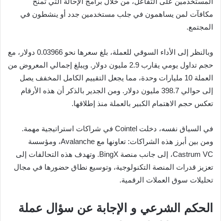
المستخدمين على التفاعل، من خلال برامج الإحالة التي تمنح
مكافآت لمن يساهمون في جلب مستخدمين جدد أو ينشطون في
المجتمع.
وبالنظر إلى الأداء السوقي للعملة، بلغ سعرها نحو 0.03966 دولار، مع
حجم تداول يومي يقارب 2.9 مليون دولار. ويبلغ إجمالي المعروض من
العملة 10 مليارات وحدة، مما يجعل التقييم الكامل المخفف يصل
إلى حوالي 398.7 مليون دولار. ومن الجدير بالذكر أن هذه الأرقام
تعكس حجم الاهتمام الكبير بالعملة منذ إطلاقها.
في السياق نفسه، دخلت Cointel في شراكات استراتيجية مهمة.
ومن بين أبرز هذه الشراكات: تعاونها مع Avalanche، ومؤسسة
Castrum VC، إلى جانب منصة BingX. وتهدف هذه التحالفات إلى
تعزيز قدرات المنصة التكنولوجية، وتوسيع نطاق حضورها في مجال
تحليلات سوق العملات الرقمية.
الحكم الشرعي و الإجابة عن سؤال عملة