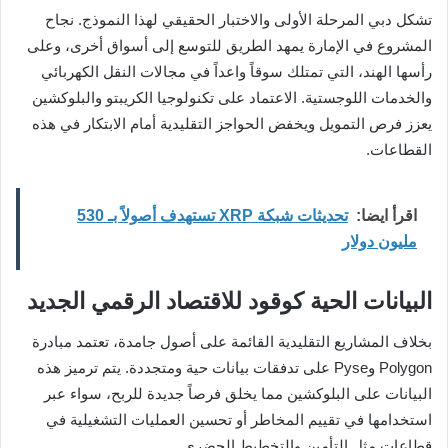
تشكل دبي المرحلة الأولى والاختبار الحقيقي لهذا النموذج. نجاح
المشروع في الإمارة يمهد الطريق للتوسع إلى أسواق أخرى، وعلى
رأسها الهند، التي تمتلك سوقاً واعداً في مجالات النقل الكهربائي
والخدمات اللوجستية. الاعتماد على تكنولوجيا الكريبتو والبلوكشين
يعزز فرص التمويل ويخفض الحواجز التقليدية أمام الابتكار في هذه
القطاعات.
اقرأ ايضا:
تحديثات شبكة XRP تستهدف أصولاً بـ 530
مليون دولار
البيانات الحية كوقود للاقتصاد الرقمي الجديد
بخلاف المشاريع التقليدية القائمة على أصول جامدة، تعتمد مبادرة
Polygon وPyse على تدفقات بيانات حية ومتجددة. يتم ترميز هذه
البيانات على البلوكشين مما يخلق فرصاً جديدة للربح، سواء عبر
استخدامها في تقييم المخاطر أو تحسين العمليات التشغيلية في
قطاعات مثل التأمين والتخطيط الحضري.