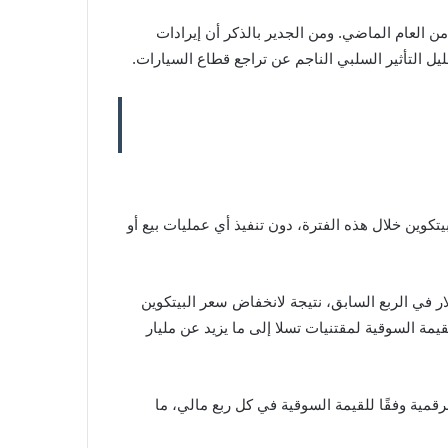
د ارتفعت الإيرادات في هذا القطاع بنسبة 67% مقارنة بالفترة نفسها من العام الماضي. ومن الجدير بالذكر أن إيرادات
فقد امتلكت الشركة 11,509 وحدة بيتكوين خلال هذه الفترة، دون تنفيذ أي عمليات بيع أو
ة محفظة البيتكوين لدى تسلا بنحو 951 مليون دولار. وكانت هذه القيمة قد انخفضت من 1.076 مليار دولار في الربع السابق، نتيجة لانخفاض سعر البيتكوين
بيتكوين بنسبة 6% ليصل إلى 93,000 دولار، مما ساهم في رفع القيمة السوقية لمقتنيات تسلا إلى ما يزيد عن مليار
رة تقييم الأصول الرقمية وفقًا للقيمة السوقية في كل ربع مالي، ما