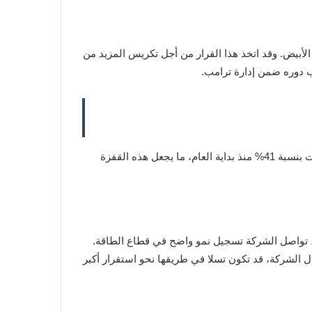
نفيذي إيلون ماسك عن تقليص مشاركته في وزارة الكفاءة الحكومية (DOGE) التابعة للبيت الأبيض. وقد اتخذ هذا القرار من أجل تكريس المزيد من
 دوره ضمن إدارة ترامب.
ورحبت الأسواق بإعلان ماسك، إذ ارتفعت أسهم تسلا بنحو 5% في تداولات ما بعد الإغلاق. ويُذكر أن أسهم الشركة كانت قد تراجعت بنسبة 41% منذ بداية العام، ما يجعل هذه القفزة
ا قطاع السيارات، تواصل الشركة تسجيل نمو واضح في قطاع الطاقة.
ل الشركة، قد تكون تسلا في طريقها نحو استقرار أكبر