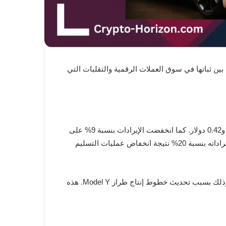
2، فإن الشركة أظهرت توازنًا لافتًا. فقد جمعت بين ثباتها في سوق العملات الرقمية والتقلبات التي
شهد الربع الأول نتائج مالية دون المستوى المتوقع. فقد بلغ الربح المعدل للسهم 0.27 دولار، بينما كانت التوقعات تتراوح بين 0.41 و0.42 دولار. كما انخفضت الإيرادات بنسبة 9% على
أساس سنوي، لتصل إلى نحو 19 مليار دولار مقارنة بتوقعات بلغت 21 مليارًا. وقد تأثر قطاع السيارات بشكل كبير، حيث تراجعت إيراداته بنسبة 20% نتيجة انخفاض عمليات التسليم
علاوة على ذلك، انخفضت عمليات تسليم المركبات بنسبة 13% مقارنة بالربع الأول من عام 2024. كما تراجع الإنتاج بنسبة 16%، وذلك بسبب تحديث خطوط إنتاج طراز Model Y. هذه