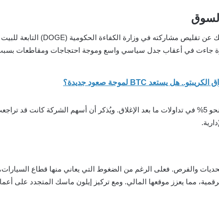
السوق
خلال مكالمة الأرباح، أعلن الرئيس الت
خطوة جاءت في أعقاب جدل سياسي واسع وموجة احتجاجات ومقاطعات بسبب
ل يستعد BTC لموجة صعود جديدة؟
ارية.
 للربع الأول من عام 2025 مزيجًا من التحديات والفرص. فعلى الرغم من الضغوط التي يعاني منه
رقمية، مما يعزز موقعها المالي. ومع تركيز إيلون ماسك المتجدد على أعما