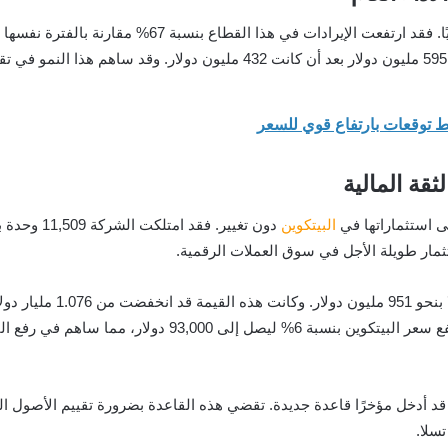
على الجانب الآخر، حقق قطاع الطاقة في تسلا أداءً قويًا. فق
ثقة المالية
ى استثماراتها في
البيتكوين
دون تغيير. 
ستثمار طويلة الأجل في سوق العملات الرقمية.
في نهاية الربع، قُدّرت قيم
بنسبة قاربت 12%. ولكن، مع انتعاش السوق لاحقًا، ارتفع سعر ال
ُشار إلى أن مجلس معايير المحاسبة المالية (FASB) قد أدخل مؤخرًا قاعدة جديدة. تقضي هذه القاعدة بضرو
سلا.