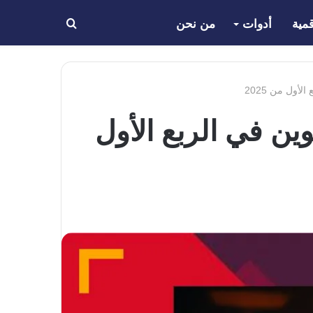
مية
أدوات
من نحن
بحث
عن
أول من 2025
ن في الربع الأول