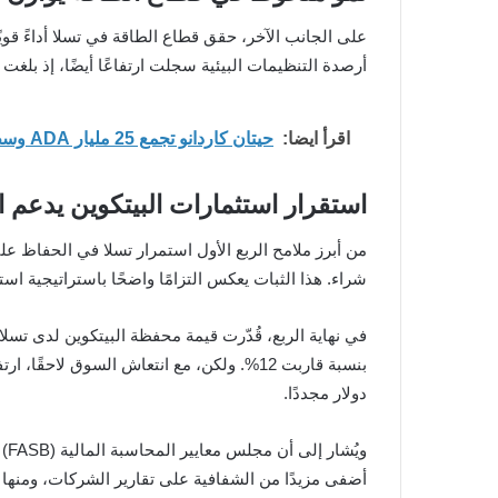
أرصدة التنظيمات البيئية سجلت ارتفاعًا أيضًا، إذ بلغت 595 مليون دولار بعد أن كانت 432 مليون دولار. وقد ساهم هذا النمو في تقليل التأثير السلبي الناجم عن تراجع قطاع السيارات.
اقرأ ايضا:
حيتان كاردانو تجمع 25 مليار ADA وسط توقعات بارتفاع قوي للسعر
استقرار استثمارات البيتكوين يدعم ال
من أبرز ملامح الربع الأول استمرار تسلا في الحفاظ عل
شراء. هذا الثبات يعكس التزامًا واضحًا باستراتيجية ا
دولار مجددًا.
وي
أضفى مزيدًا من الشفافية على تقارير الشركات، ومنها ت