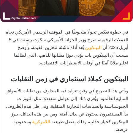
في خطوة تعكس تحولًا ملحوظًا في الموقف الرسمي الأمريكي تجاه
العملات الرقمية، صرح وزير الخزانة الأمريكي سكوت بيسنت في 5
أبريل 2025 أن
البيتكوين
يُعد أداة ناشئة لتخزين القيمة. وأوضح
بيسنت أن البيتكوين بات يؤدي دورًا مشابهًا للذهب، الذي لطالما
اعتُبر ملاذًا آمنًا في أوقات الاضطرابات الاقتصادية.
البيتكوين كملاذ استثماري في زمن التقلبات
ويأتي هذا التصريح في وقتٍ تتزايد فيه المخاوف من تقلبات الأسواق
المالية العالمية. ويُعزى ذلك إلى عوامل متعددة، مثل التوترات
الجيوسياسية والسياسات التجارية المتقلبة. وفي ظل هذه الظروف،
بدأ المستثمرون يبحثون عن بدائل آمنة. ومن بين هذه البدائل، يبرز
البيتكوين كخيار جذاب، وذلك بفضل طبيعته
اللامركزية
ومحدودية
عرضه.