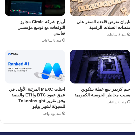
تايوان تفرض قاعدة السفر على
أرباح شركة Circle تتجاوز
منصات العملات الرقمية
التوقعات مع توسع مؤسسي
قياسي
منذ 8 ساعات
منذ 8 ساعات
جيم كريمر يبيع عملة بيتكوين
احتلت MEXC المرتبة الأولى في
بسبب مخاطر الحوسبة الكمومية
عمق عقود BTC وETH والفضة
وفق تقرير TokenInsight
منذ 8 ساعات
للسيولة لشهر يوليو
منذ يوم واحد