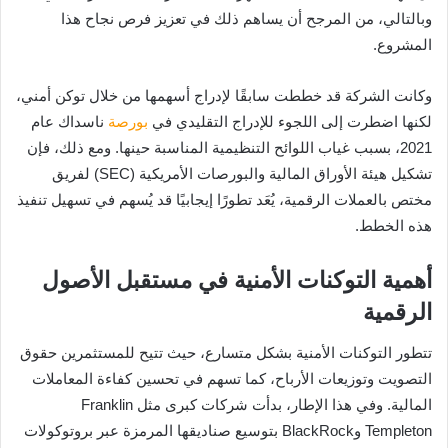
وبالتالي، من المرجح أن يساهم ذلك في تعزيز فرص نجاح هذا
المشروع.
وكانت الشركة قد خططت سابقًا لإدراج أسهمها من خلال توكن أمني،
لكنها اضطرت إلى اللجوء للإدراج التقليدي في
بورصة
ناسداك عام
2021، بسبب غياب اللوائح التنظيمية المناسبة حينها. ومع ذلك، فإن
تشكيل هيئة الأوراق المالية والبورصات الأمريكية (SEC) لفريق
مختص بالعملات الرقمية، يُعَد تطورًا إيجابيًا قد يُسهم في تسهيل تنفيذ
هذه الخطط.
أهمية التوكنات الأمنية في مستقبل الأصول
الرقمية
تتطور التوكنات الأمنية بشكل متسارع، حيث تتيح للمستثمرين حقوق
التصويت وتوزيعات الأرباح، كما تسهم في تحسين كفاءة المعاملات
المالية. وفي هذا الإطار، بدأت شركات كبرى مثل Franklin
Templeton وBlackRock بتوسيع صناديقها المرمزة عبر بروتوكولات