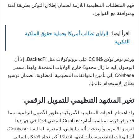
فهم المتطلبات التنظيمية اللازمة لضمان إطلاق التوكن بطريقة آمنة
ومتوافقة مع القوانين.
اقرأ ايضا:
اليابان تطالب أمريكا بحماية حقوق الملكية
الفكرية
ورغم توفر توكن $COIN على بروتوكولات مثل BackedFi، إلا أن
الوصول إليه ما زال محدودًا خارج الولايات المتحدة. ولهذا، تسعى
Coinbase إلى تأمين الموافقات التنظيمية المطلوبة، لضمان توسيع
نطاق الاستخدام عالميًا.
تغير المشهد التنظيمي للتمويل الرقمي
زاد اهتمام الجهات التنظيمية الأمريكية بتطوير الأصول الرقمية، مما
قد يوفر فرصة مناسبة أمام Coinbase للمضي قدمًا في جهودها
لترميز الأسهم. وأوضحت أليسيا هاس، المديرة المالية لـ Coinbase،
أن الهيئات التنظيمية بدأت تُظهر انفتاحًا أكبر تجاه الابتكار المالي.