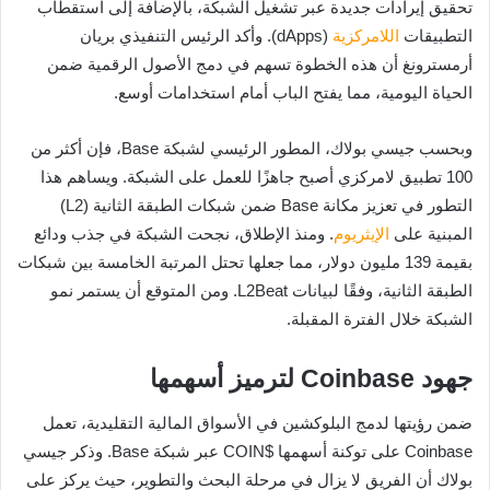
تحقيق إيرادات جديدة عبر تشغيل الشبكة، بالإضافة إلى استقطاب
التطبيقات
اللامركزية
(dApps). وأكد الرئيس التنفيذي بريان
أرمسترونغ أن هذه الخطوة تسهم في دمج الأصول الرقمية ضمن
الحياة اليومية، مما يفتح الباب أمام استخدامات أوسع.
وبحسب جيسي بولاك، المطور الرئيسي لشبكة Base، فإن أكثر من
100 تطبيق لامركزي أصبح جاهزًا للعمل على الشبكة. ويساهم هذا
التطور في تعزيز مكانة Base ضمن شبكات الطبقة الثانية (L2)
المبنية على
الإيثريوم
. ومنذ الإطلاق، نجحت الشبكة في جذب ودائع
بقيمة 139 مليون دولار، مما جعلها تحتل المرتبة الخامسة بين شبكات
الطبقة الثانية، وفقًا لبيانات L2Beat. ومن المتوقع أن يستمر نمو
الشبكة خلال الفترة المقبلة.
جهود Coinbase لترميز أسهمها
ضمن رؤيتها لدمج البلوكشين في الأسواق المالية التقليدية، تعمل
Coinbase على توكنة أسهمها $COIN عبر شبكة Base. وذكر جيسي
بولاك أن الفريق لا يزال في مرحلة البحث والتطوير، حيث يركز على