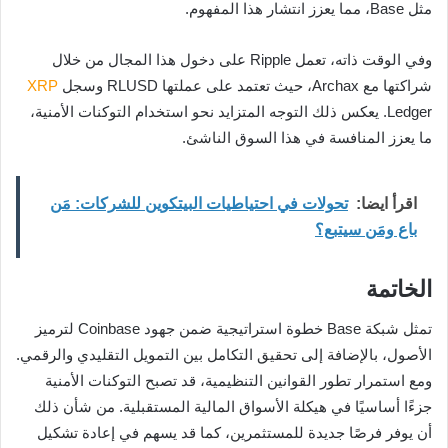
مثل Base، مما يعزز انتشار هذا المفهوم.
وفي الوقت ذاته، تعمل Ripple على دخول هذا المجال من خلال
شراكتها مع Archax، حيث تعتمد على عملتها RLUSD وسجل
XRP
Ledger. يعكس ذلك التوجه المتزايد نحو استخدام التوكنات الأمنية،
ما يعزز المنافسة في هذا السوق الناشئ.
اقرأ ايضا:
تحولات في احتياطيات البيتكوين للشركات: مَن
باع ومَن سيتبع؟
الخاتمة
تمثل شبكة Base خطوة استراتيجية ضمن جهود Coinbase لترميز
الأصول، بالإضافة إلى تحقيق التكامل بين التمويل التقليدي والرقمي.
ومع استمرار تطور القوانين التنظيمية، قد تصبح التوكنات الأمنية
جزءًا أساسيًا في هيكلة الأسواق المالية المستقبلية. من شأن ذلك
أن يوفر فرصًا جديدة للمستثمرين، كما قد يسهم في إعادة تشكيل