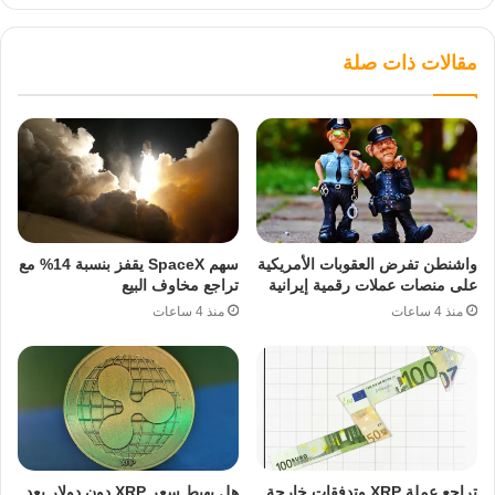
مقالات ذات صلة
واشنطن تفرض العقوبات الأمريكية
سهم SpaceX يقفز بنسبة 14% مع
على منصات عملات رقمية إيرانية
تراجع مخاوف البيع
منذ 4 ساعات
منذ 4 ساعات
تراجع عملة XRP وتدفقات خارجة
هل يهبط سعر XRP دون دولار بعد